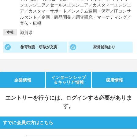
クエンジニア
／
セールスエンジニア
／
カスタマーエンジニ
就活支援
就活コラム
ア
／
カスタマーサポート
／
システム運用・保守
／
ITコンサ
ルタント
／
企画・商品開発
／
調査研究・マーケティング
／
就活ノウハウが満載！
お役立ち記事・相談室など
宣伝・広報
滋賀県
本社
適職診断
就活チャンネル
あなたに合う仕事を診断！
動画で対策講座をチェック
教育制度・研修が充実
家賃補助あり
就活ニュースペーパー
よくある質問
就活時事ニュースを更新
不明点があればこちら
インターンシップ
企業情報
採用情報
＆キャリア情報
エントリー
を行うには、ログインする必要がありま
す。
すでに会員の方はこちら