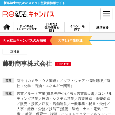
新卒学生のためのスカウト型就職情報サイト
【4年生】
イベントを
【1～3年生】
採用情報を
就活支援
インターンを探す
探す
会員登録
ログイン
探す
Ｒｅ就活キャンパスのみ掲載
大学1,2年生歓迎
会員ID・パスワードを忘れた方はこちら
正社員
探す
藤野商事株式会社
UPDATE
【4年生】
【4年生】
【1～3年生】
採用情報を探す
説明会を探す
インターンを探す
商社（カメラ・ＯＡ関連）
／
ソフトウェア・情報処理
／
商
業種
社（化学・石油・エネルギー関連）
営業
／
ルート営業(得意先中心)
／
法人営業(BtoB)
／
コンサル
職種
イベントを探す
スカウト
お知らせ
ティング営業
／
技術・システム営業
／
営業推進・販売促進
／
販売・接客
／
店長・店舗運営
／
一般事務・秘書・受付
／
人事・総務・労務
／
技能工(整備・製造・土木・電気・工
就活ノウハウ・サポート
事)
／
教師・保育士・講師・インストラクター
／
ネットワー