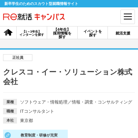
新卒学生のためのスカウト型就職情報サイト
【4年生】
イベントを
【1～3年生】
採用情報を
就活支援
インターンを探す
探す
会員登録
ログイン
探す
会員ID・パスワードを忘れた方はこちら
正社員
探す
クレスコ・イー・ソリューション株式
会社
【4年生】
【4年生】
【1～3年生】
採用情報を探す
説明会を探す
インターンを探す
ソフトウェア・情報処理
／
情報・調査・コンサルティング
業種
ITコンサルタント
職種
イベントを探す
スカウト
お知らせ
東京都
本社
就活ノウハウ・サポート
教育制度・研修が充実