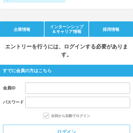
就活支援
就活コラム
就活ノウハウが満載！
お役立ち記事・相談室など
インターンシップ
企業情報
採用情報
＆キャリア情報
適職診断
就活チャンネル
あなたに合う仕事を診断！
動画で対策講座をチェック
エントリー
を行うには、ログインする必要がありま
す。
就活ニュースペーパー
よくある質問
就活時事ニュースを更新
不明点があればこちら
すでに会員の方はこちら
会員ID
パスワード
次回から自動でログイン
ログイン