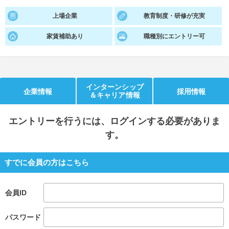
上場企業
教育制度・研修が充実
就活支援
就活コラム
就活ノウハウが満載！
お役立ち記事・相談室など
家賃補助あり
職種別にエントリー可
適職診断
就活チャンネル
あなたに合う仕事を診断！
動画で対策講座をチェック
インターンシップ
企業情報
採用情報
就活ニュースペーパー
よくある質問
＆キャリア情報
就活時事ニュースを更新
不明点があればこちら
エントリー
を行うには、ログインする必要がありま
す。
すでに会員の方はこちら
会員ID
パスワード