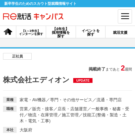
新卒学生のためのスカウト型就職情報サイト
【4年生】
イベントを
【1～3年生】
採用情報を
就活支援
インターンを探す
探す
会員登録
ログイン
探す
会員ID・パスワードを忘れた方はこちら
正社員
探す
2
掲載終了
まであと
週間
株式会社エディオン
UPDATE
【4年生】
【4年生】
【1～3年生】
採用情報を探す
説明会を探す
インターンを探す
家電・AV機器
／
専門・その他サービス
／
流通・専門店
業種
営業
／
販売・接客
／
店長・店舗運営
／
一般事務・秘書・受
職種
イベントを探す
スカウト
お知らせ
付
／
物流・在庫管理
／
施工管理
／
技能工(整備・製造・土
木・電気・工事)
就活ノウハウ・サポート
大阪府
本社