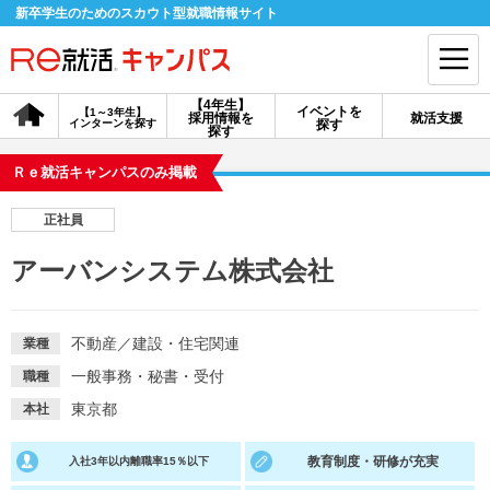
新卒学生のためのスカウト型就職情報サイト
【4年生】
イベントを
【1～3年生】
採用情報を
就活支援
インターンを探す
探す
会員登録
ログイン
探す
Ｒｅ就活キャンパスのみ掲載
会員ID・パスワードを忘れた方はこちら
正社員
探す
アーバンシステム株式会社
【4年生】
【4年生】
【1～3年生】
採用情報を探す
説明会を探す
インターンを探す
不動産
／
建設・住宅関連
業種
一般事務・秘書・受付
職種
イベントを探す
スカウト
お知らせ
東京都
本社
教育制度・研修が充実
入社3年以内離職率15％以下
就活ノウハウ・サポート