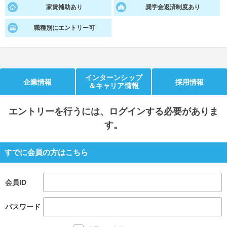
家賃補助あり
奨学金返済制度あり
就活支援
就活コラム
職種別にエントリー可
就活ノウハウが満載！
お役立ち記事・相談室など
適職診断
就活チャンネル
あなたに合う仕事を診断！
動画で対策講座をチェック
インターンシップ
企業情報
採用情報
＆キャリア情報
就活ニュースペーパー
よくある質問
就活時事ニュースを更新
不明点があればこちら
エントリー
を行うには、ログインする必要がありま
す。
すでに会員の方はこちら
会員ID
パスワード