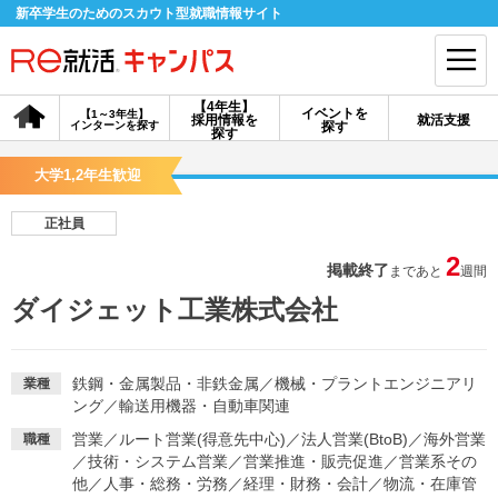
新卒学生のためのスカウト型就職情報サイト
【4年生】
イベントを
【1～3年生】
採用情報を
就活支援
インターンを探す
探す
会員登録
ログイン
探す
大学1,2年生歓迎
会員ID・パスワードを忘れた方はこちら
正社員
探す
2
掲載終了
まであと
週間
ダイジェット工業株式会社
【4年生】
【4年生】
【1～3年生】
採用情報を探す
説明会を探す
インターンを探す
鉄鋼・金属製品・非鉄金属
／
機械・プラントエンジニアリ
業種
ング
／
輸送用機器・自動車関連
イベントを探す
スカウト
お知らせ
営業
／
ルート営業(得意先中心)
／
法人営業(BtoB)
／
海外営業
職種
／
技術・システム営業
／
営業推進・販売促進
／
営業系その
就活ノウハウ・サポート
他
／
人事・総務・労務
／
経理・財務・会計
／
物流・在庫管