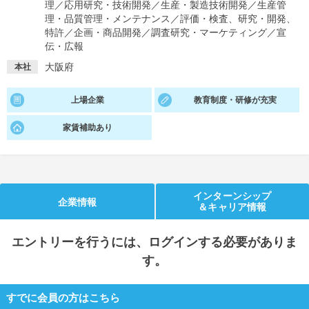
理
／
応用研究・技術開発
／
生産・製造技術開発
／
生産管
理・品質管理・メンテナンス
／
評価・検査、研究・開発、
就活支援
就活コラム
特許
／
企画・商品開発
／
調査研究・マーケティング
／
宣
就活ノウハウが満載！
お役立ち記事・相談室など
伝・広報
大阪府
本社
適職診断
就活チャンネル
あなたに合う仕事を診断！
動画で対策講座をチェック
上場企業
教育制度・研修が充実
就活ニュースペーパー
よくある質問
家賃補助あり
就活時事ニュースを更新
不明点があればこちら
インターンシップ
企業情報
＆キャリア情報
エントリー
を行うには、ログインする必要がありま
す。
すでに会員の方はこちら