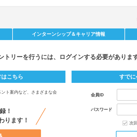
インターンシップ
＆キャリア情報
ントリー
を行うには、ログインする必要がありま
方はこちら
すでに
ベント案内など、さまざまな会
会員ID
。
パスワード
録！
わります！
次
録