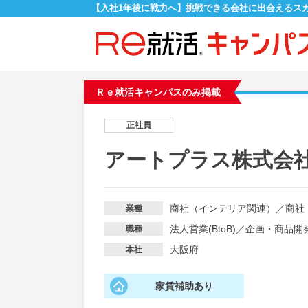
【入社1年後に戦力へ】挑戦できる会社に出会えるス
Ｒｅ就活キャンパスのみ掲載
正社員
アートプラス株式会
商社（インテリア関連）
／
商社
業種
法人営業(BtoB)
／
企画・商品開
職種
大阪府
本社
家賃補助あり