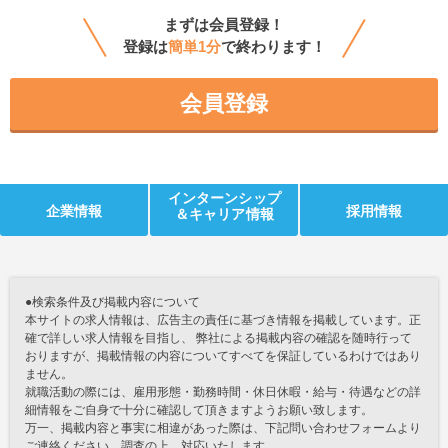
まずは会員登録！
登録は
簡単1分
で終わります！
会員登録
インターンシップ
企業情報
採用情報
＆キャリア情報
●検索条件及び掲載内容について
本サイトの求人情報は、広告主の責任に基づき情報を掲載しています。正
確で詳しい求人情報を目指し、 弊社による掲載内容の確認を随時行って
おりますが、掲載情報の内容についてすべてを保証しているわけではあり
ません。
就職活動の際には、雇用形態・勤務時間・休日休暇・給与・待遇などの詳
細情報をご自身で十分に確認して頂きますようお願い致します。
万一、掲載内容と事実に相違があった際は、下記問い合わせフォームより
ご連絡ください。調査の上、対応いたします。