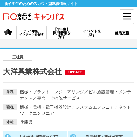
新卒学生のためのスカウト型就職情報サイト
【4年生】
イベントを
【1～3年生】
採用情報を
就活支援
インターンを探す
探す
会員登録
ログイン
探す
会員ID・パスワードを忘れた方はこちら
正社員
探す
大洋興業株式会社
UPDATE
【4年生】
【4年生】
【1～3年生】
採用情報を探す
説明会を探す
インターンを探す
機械・プラントエンジニアリング
／
ビル施設管理・メンテ
業種
ナンス
／
専門・その他サービス
機械・電機・電子機器設計
／
システムエンジニア
／
ネット
職種
イベントを探す
ワークエンジニア
スカウト
お知らせ
兵庫県
本社
就活ノウハウ・サポート
入社3年以内離職率15％以下