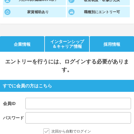
教育制度・研修が充実
就活支援
就活コラム
家賃補助あり
職種別にエントリー可
就活ノウハウが満載！
お役立ち記事・相談室など
適職診断
就活チャンネル
インターンシップ
あなたに合う仕事を診断！
動画で対策講座をチェック
企業情報
採用情報
＆キャリア情報
就活ニュースペーパー
よくある質問
エントリー
を行うには、ログインする必要がありま
就活時事ニュースを更新
不明点があればこちら
す。
すでに会員の方はこちら
会員ID
パスワード
次回から自動でログイン