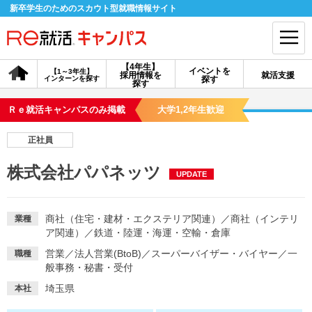
新卒学生のためのスカウト型就職情報サイト
【4年生】
イベントを
【1～3年生】
採用情報を
就活支援
インターンを探す
探す
会員登録
ログイン
探す
Ｒｅ就活キャンパスのみ掲載
大学1,2年生歓迎
会員ID・パスワードを忘れた方はこちら
正社員
探す
株式会社パパネッツ
UPDATE
【4年生】
【4年生】
【1～3年生】
採用情報を探す
説明会を探す
インターンを探す
商社（住宅・建材・エクステリア関連）
／
商社（インテリ
業種
ア関連）
／
鉄道・陸運・海運・空輸・倉庫
営業
／
法人営業(BtoB)
／
スーパーバイザー・バイヤー
／
一
職種
イベントを探す
スカウト
お知らせ
般事務・秘書・受付
埼玉県
本社
就活ノウハウ・サポート