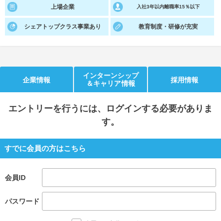
上場企業
入社3年以内離職率15％以下
就活支援
就活コラム
シェアトップクラス事業あり
教育制度・研修が充実
就活ノウハウが満載！
お役立ち記事・相談室など
適職診断
就活チャンネル
あなたに合う仕事を診断！
動画で対策講座をチェック
インターンシップ
企業情報
採用情報
＆キャリア情報
就活ニュースペーパー
よくある質問
就活時事ニュースを更新
不明点があればこちら
エントリー
を行うには、ログインする必要がありま
す。
すでに会員の方はこちら
会員ID
パスワード