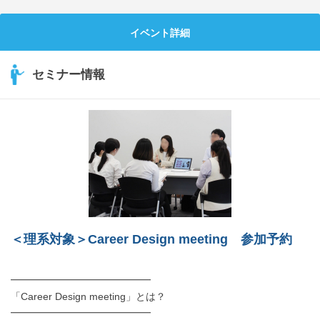
就活支援
就活コラム
イベント詳細
就活ノウハウが満載！
お役立ち記事・相談室など
セミナー情報
適職診断
就活チャンネル
あなたに合う仕事を診断！
動画で対策講座をチェック
就活ニュースペーパー
よくある質問
就活時事ニュースを更新
不明点があればこちら
＜理系対象＞Career Design meeting 参加予約
━━━━━━━━━━━━━━
「Career Design meeting」とは？
━━━━━━━━━━━━━━