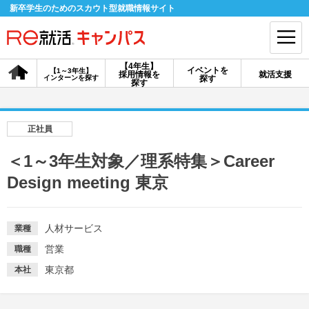
新卒学生のためのスカウト型就職情報サイト
【4年生】
イベントを
【1～3年生】
採用情報を
就活支援
インターンを探す
探す
会員登録
ログイン
探す
会員ID・パスワードを忘れた方はこちら
正社員
探す
＜1～3年生対象／理系特集＞Career
Design meeting 東京
【4年生】
【4年生】
【1～3年生】
採用情報を探す
説明会を探す
インターンを探す
人材サービス
業種
営業
職種
イベントを探す
スカウト
お知らせ
東京都
本社
就活ノウハウ・サポート