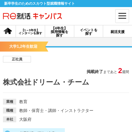
新卒学生のためのスカウト型就職情報サイト
【4年生】
イベントを
【1～3年生】
採用情報を
就活支援
インターンを探す
探す
会員登録
ログイン
探す
大学1,2年生歓迎
会員ID・パスワードを忘れた方はこちら
正社員
探す
2
掲載終了
まであと
週間
株式会社ドリーム・チーム
【4年生】
【4年生】
【1～3年生】
採用情報を探す
説明会を探す
インターンを探す
教育
業種
イベントを探す
スカウト
お知らせ
教師・保育士・講師・インストラクター
職種
大阪府
本社
就活ノウハウ・サポート