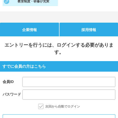
教育制度・研修が充実
就活支援
就活コラム
就活ノウハウが満載！
お役立ち記事・相談室など
適職診断
就活チャンネル
企業情報
採用情報
あなたに合う仕事を診断！
動画で対策講座をチェック
エントリー
を行うには、ログインする必要がありま
就活ニュースペーパー
よくある質問
す。
就活時事ニュースを更新
不明点があればこちら
すでに会員の方はこちら
会員ID
パスワード
次回から自動でログイン