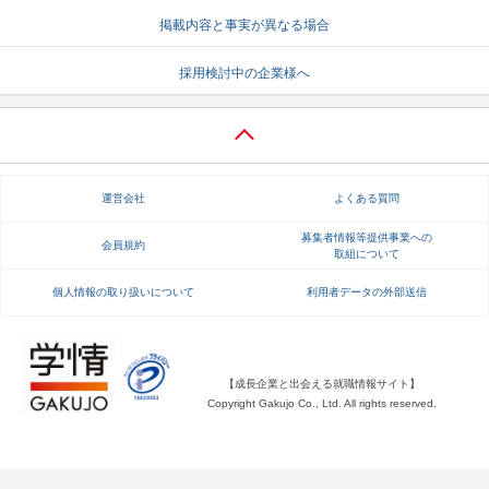
掲載内容と事実が異なる場合
就活支援
就活コラム
就活ノウハウが満載！
お役立ち記事・相談室など
採用検討中の企業様へ
適職診断
就活チャンネル
あなたに合う仕事を診断！
動画で対策講座をチェック
就活ニュースペーパー
よくある質問
運営会社
よくある質問
就活時事ニュースを更新
不明点があればこちら
募集者情報等提供事業への
会員規約
取組について
個人情報の取り扱いについて
利用者データの外部送信
【成長企業と出会える就職情報サイト】
Copyright Gakujo Co., Ltd. All rights reserved.