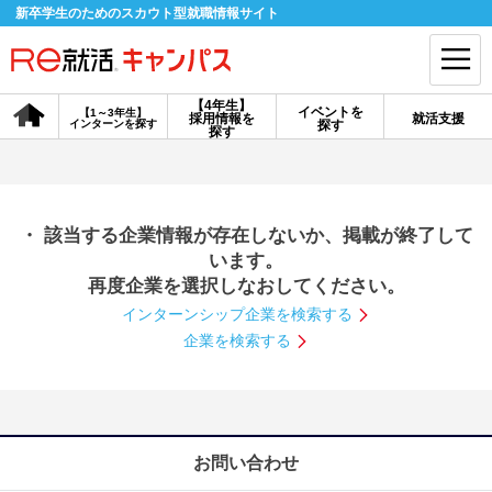
新卒学生のためのスカウト型就職情報サイト
【4年生】
イベントを
【1～3年生】
採用情報を
就活支援
インターンを探す
探す
会員登録
ログイン
探す
会員ID・パスワードを忘れた方はこちら
・ 該当する企業情報が存在しないか、掲載が終了して
探す
います。
再度企業を選択しなおしてください。
インターンシップ企業を検索する
【4年生】
【4年生】
【1～3年生】
採用情報を探す
説明会を探す
インターンを探す
企業を検索する
イベントを探す
スカウト
お知らせ
お問い合わせ
就活ノウハウ・サポート