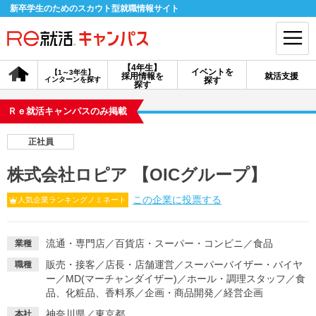
新卒学生のためのスカウト型就職情報サイト
【4年生】
イベントを
【1～3年生】
採用情報を
就活支援
インターンを探す
探す
会員登録
ログイン
探す
Ｒｅ就活キャンパスのみ掲載
会員ID・パスワードを忘れた方はこちら
正社員
探す
株式会社ロピア 【OICグループ】
この企業に投票する
人気企業ランキングノミネート
【4年生】
【4年生】
【1～3年生】
採用情報を探す
説明会を探す
インターンを探す
流通・専門店
／
百貨店・スーパー・コンビニ
／
食品
業種
イベントを探す
スカウト
お知らせ
販売・接客
／
店長・店舗運営
／
スーパーバイザー・バイヤ
職種
ー
／
MD(マーチャンダイザー)
／
ホール・調理スタッフ
／
食
品、化粧品、香料系
／
企画・商品開発
／
経営企画
就活ノウハウ・サポート
神奈川県／東京都
本社