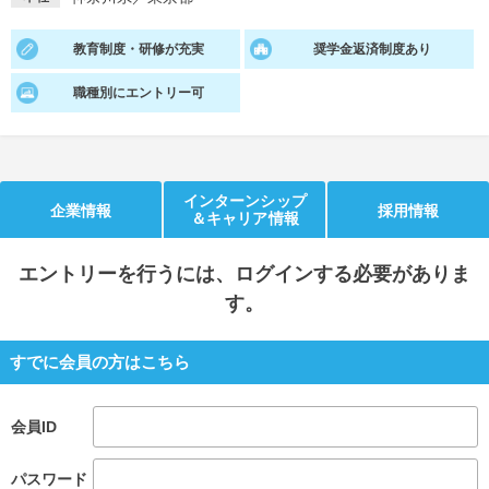
就活支援
就活コラム
教育制度・研修が充実
奨学金返済制度あり
就活ノウハウが満載！
お役立ち記事・相談室など
職種別にエントリー可
適職診断
就活チャンネル
あなたに合う仕事を診断！
動画で対策講座をチェック
就活ニュースペーパー
よくある質問
インターンシップ
企業情報
採用情報
＆キャリア情報
就活時事ニュースを更新
不明点があればこちら
エントリー
を行うには、ログインする必要がありま
す。
すでに会員の方はこちら
会員ID
パスワード