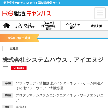
新卒学生のためのスカウト型就職情報サイト
【4年生】
イベントを
【1～3年生】
採用情報を
就活支援
インターンを探す
探す
会員登録
ログイン
探す
大学1,2年生歓迎
会員ID・パスワードを忘れた方はこちら
正社員
探す
株式会社システムハウス．アイエヌジ
ー
UPDATE
【4年生】
【4年生】
【1～3年生】
採用情報を探す
説明会を探す
インターンを探す
ソフトウェア・情報処理
／
インターネット・ゲーム関連
／
業種
その他ソフトウェア・情報処理
イベントを探す
スカウト
お知らせ
プログラマ
／
システムエンジニア
／
ネットワークエンジニ
職種
ア
就活ノウハウ・サポート
東京都
本社