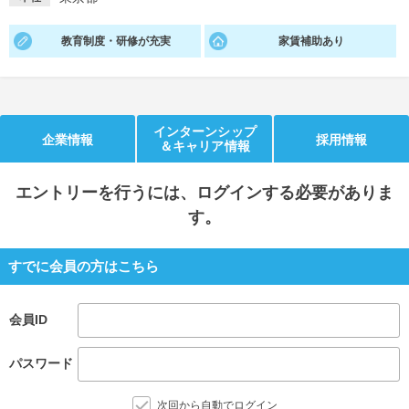
就活支援
就活コラム
教育制度・研修が充実
家賃補助あり
就活ノウハウが満載！
お役立ち記事・相談室など
適職診断
就活チャンネル
あなたに合う仕事を診断！
動画で対策講座をチェック
インターンシップ
企業情報
採用情報
＆キャリア情報
就活ニュースペーパー
よくある質問
エントリー
を行うには、ログインする必要がありま
就活時事ニュースを更新
不明点があればこちら
す。
すでに会員の方はこちら
会員ID
パスワード
次回から自動でログイン