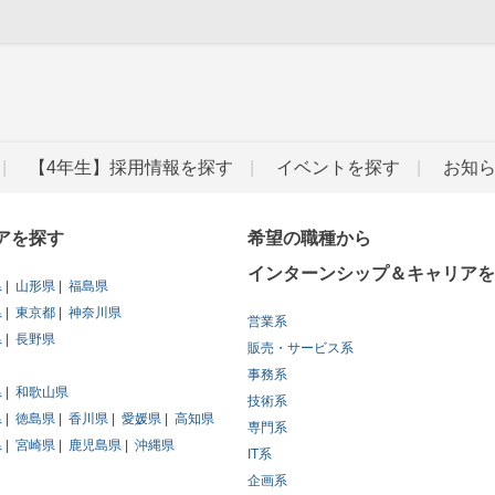
」
【4年生】採用情報を探す
イベントを探す
お知
アを探す
希望の職種から
インターンシップ＆キャリアを
県
山形県
福島県
県
東京都
神奈川県
営業系
県
長野県
販売・サービス系
事務系
県
和歌山県
技術系
県
徳島県
香川県
愛媛県
高知県
専門系
県
宮崎県
鹿児島県
沖縄県
IT系
企画系