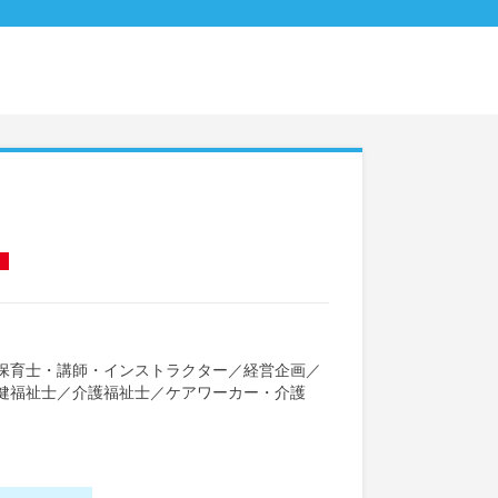
保育士・講師・インストラクター
／
経営企画
／
健福祉士
／
介護福祉士
／
ケアワーカー・介護