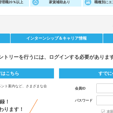
管理職20％以上
家賃補助あり
職種別にエ
インターンシップ
＆キャリア情報
ントリー
を行うには、ログインする必要がありま
方はこちら
すでに
ベント案内など、さまざまな会
会員ID
。
パスワード
録！
わります！
次