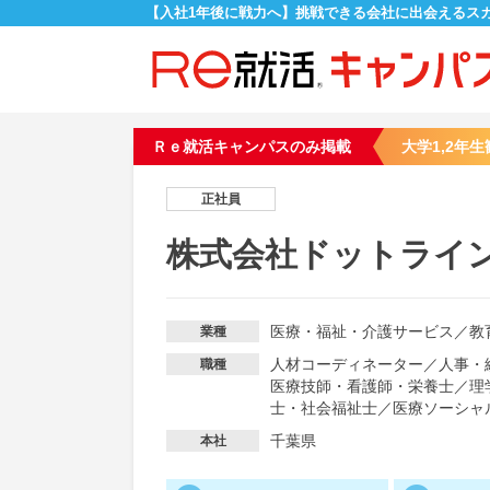
【入社1年後に戦力へ】挑戦できる会社に出会えるス
Ｒｅ就活キャンパスのみ掲載
大学1,2年生
正社員
株式会社ドットライ
医療・福祉・介護サービス
／
教
業種
人材コーディネーター
／
人事・
職種
医療技師・看護師・栄養士
／
理
士・社会福祉士
／
医療ソーシャ
千葉県
本社