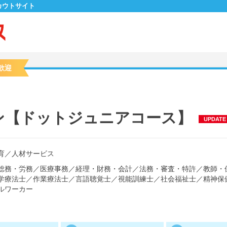
カウトサイト
歓迎
ン【ドットジュニアコース】
UPDATE
育
／
人材サービス
総務・労務
／
医療事務
／
経理・財務・会計
／
法務・審査・特許
／
教師・
学療法士
／
作業療法士
／
言語聴覚士
／
視能訓練士
／
社会福祉士
／
精神保
ルワーカー