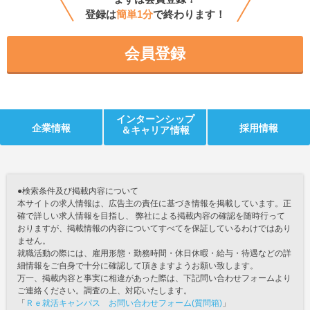
登録は
簡単1分
で終わります！
会員登録
インターンシップ
企業情報
採用情報
＆キャリア情報
●検索条件及び掲載内容について
本サイトの求人情報は、広告主の責任に基づき情報を掲載しています。正
確で詳しい求人情報を目指し、 弊社による掲載内容の確認を随時行って
おりますが、掲載情報の内容についてすべてを保証しているわけではあり
ません。
就職活動の際には、雇用形態・勤務時間・休日休暇・給与・待遇などの詳
細情報をご自身で十分に確認して頂きますようお願い致します。
万一、掲載内容と事実に相違があった際は、下記問い合わせフォームより
ご連絡ください。調査の上、対応いたします。
「
Ｒｅ就活キャンパス お問い合わせフォーム(質問箱)
」