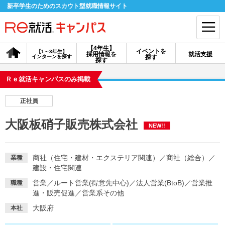
新卒学生のためのスカウト型就職情報サイト
【4年生】
イベントを
【1～3年生】
採用情報を
就活支援
インターンを探す
探す
会員登録
ログイン
探す
Ｒｅ就活キャンパスのみ掲載
会員ID・パスワードを忘れた方はこちら
正社員
探す
大阪板硝子販売株式会社
NEW!!
【4年生】
【4年生】
【1～3年生】
採用情報を探す
説明会を探す
インターンを探す
商社（住宅・建材・エクステリア関連）
／
商社（総合）
／
業種
建設・住宅関連
営業
／
ルート営業(得意先中心)
／
法人営業(BtoB)
／
営業推
職種
イベントを探す
スカウト
お知らせ
進・販売促進
／
営業系その他
大阪府
本社
就活ノウハウ・サポート