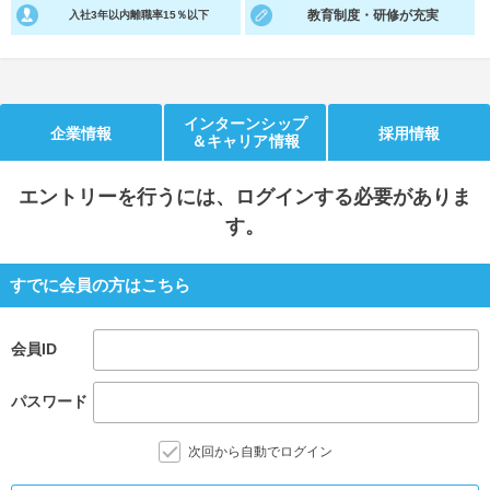
教育制度・研修が充実
入社3年以内離職率15％以下
就活支援
就活コラム
就活ノウハウが満載！
お役立ち記事・相談室など
適職診断
就活チャンネル
インターンシップ
企業情報
採用情報
＆キャリア情報
あなたに合う仕事を診断！
動画で対策講座をチェック
エントリー
を行うには、ログインする必要がありま
就活ニュースペーパー
よくある質問
す。
就活時事ニュースを更新
不明点があればこちら
すでに会員の方はこちら
会員ID
パスワード
次回から自動でログイン