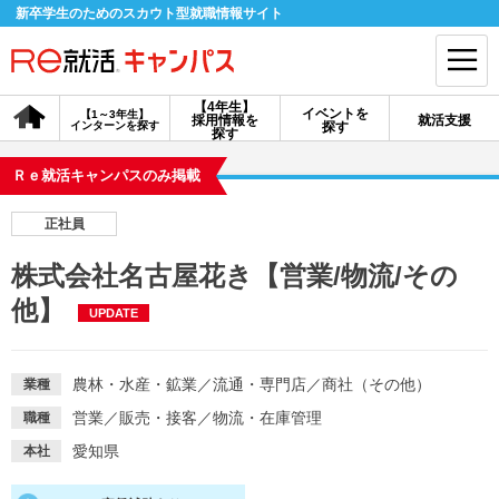
新卒学生のためのスカウト型就職情報サイト
【4年生】
イベントを
【1～3年生】
採用情報を
就活支援
インターンを探す
探す
会員登録
ログイン
探す
Ｒｅ就活キャンパスのみ掲載
会員ID・パスワードを忘れた方はこちら
正社員
探す
株式会社名古屋花き【営業/物流/その
他】
UPDATE
【4年生】
【4年生】
【1～3年生】
採用情報を探す
説明会を探す
インターンを探す
農林・水産・鉱業
／
流通・専門店
／
商社（その他）
業種
イベントを探す
スカウト
お知らせ
営業
／
販売・接客
／
物流・在庫管理
職種
愛知県
本社
就活ノウハウ・サポート