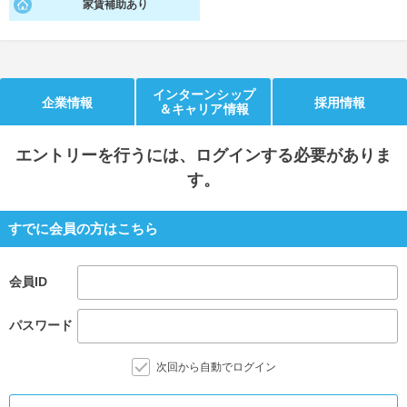
家賃補助あり
就活支援
就活コラム
就活ノウハウが満載！
お役立ち記事・相談室など
インターンシップ
適職診断
就活チャンネル
企業情報
採用情報
＆キャリア情報
あなたに合う仕事を診断！
動画で対策講座をチェック
エントリー
を行うには、ログインする必要がありま
就活ニュースペーパー
よくある質問
す。
就活時事ニュースを更新
不明点があればこちら
すでに会員の方はこちら
会員ID
パスワード
次回から自動でログイン