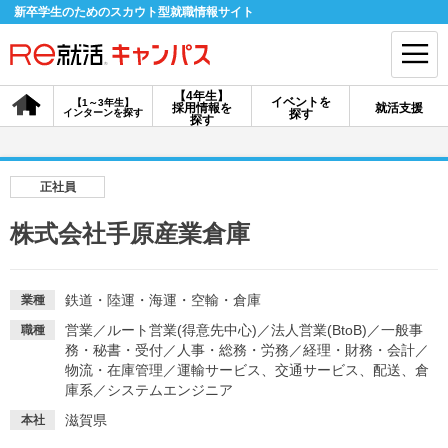
新卒学生のためのスカウト型就職情報サイト
【4年生】
イベントを
【1～3年生】
採用情報を
就活支援
インターンを探す
探す
会員登録
ログイン
探す
会員ID・パスワードを忘れた方はこちら
正社員
探す
株式会社手原産業倉庫
【4年生】
【4年生】
【1～3年生】
採用情報を探す
説明会を探す
インターンを探す
鉄道・陸運・海運・空輸・倉庫
業種
営業
／
ルート営業(得意先中心)
／
法人営業(BtoB)
／
一般事
職種
務・秘書・受付
／
人事・総務・労務
／
経理・財務・会計
／
イベントを探す
物流・在庫管理
／
運輸サービス、交通サービス、配送、倉
スカウト
お知らせ
庫系
／
システムエンジニア
滋賀県
本社
就活ノウハウ・サポート