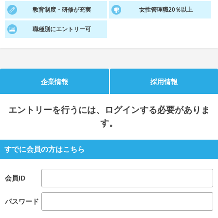
教育制度・研修が充実
女性管理職20％以上
就活支援
就活コラム
職種別にエントリー可
就活ノウハウが満載！
お役立ち記事・相談室など
適職診断
就活チャンネル
あなたに合う仕事を診断！
動画で対策講座をチェック
企業情報
採用情報
就活ニュースペーパー
よくある質問
就活時事ニュースを更新
不明点があればこちら
エントリー
を行うには、ログインする必要がありま
す。
すでに会員の方はこちら
会員ID
パスワード