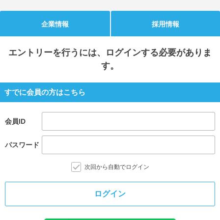
就活支援
就活コラム
企業情報
採用情報
就活ノウハウが満載！
お役立ち記事・相談室など
エントリー
を行うには、ログインする必要がありま
適職診断
就活チャンネル
す。
あなたに合う仕事を診断！
動画で対策講座をチェック
就活ニュースペーパー
よくある質問
すでに会員の方はこちら
就活時事ニュースを更新
不明点があればこちら
会員ID
パスワード
次回から自動でログイン
ログイン