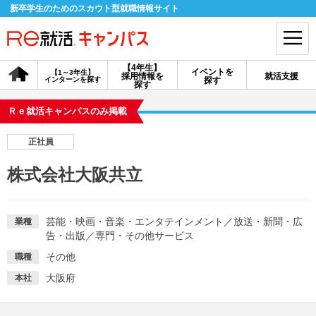
新卒学生のためのスカウト型就職情報サイト
【4年生】
イベントを
【1～3年生】
採用情報を
就活支援
インターンを探す
探す
会員登録
ログイン
探す
Ｒｅ就活キャンパスのみ掲載
会員ID・パスワードを忘れた方はこちら
正社員
探す
株式会社大阪共立
【4年生】
【4年生】
【1～3年生】
採用情報を探す
説明会を探す
インターンを探す
芸能・映画・音楽・エンタテインメント
／
放送・新聞・広
業種
告・出版
／
専門・その他サービス
その他
職種
イベントを探す
スカウト
お知らせ
大阪府
本社
就活ノウハウ・サポート