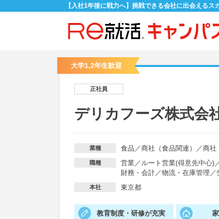
【入社1年後に戦力へ】挑戦できる会社に出会えるス
大学1,2年生歓迎
正社員
デリカフーズ株式会
食品
／
商社（食品関連）
／
商社
業種
営業
／
ルート営業(得意先中心)
職種
財務・会計
／
物流・在庫管理
／
東京都
本社
教育制度・研修が充実