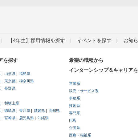
【4年生】採用情報を探す
イベントを探す
お知
アを探す
希望の職種から
インターンシップ＆キャリアを
県
山形県
福島県
県
東京都
神奈川県
営業系
県
長野県
販売・サービス系
事務系
県
和歌山県
技術系
県
徳島県
香川県
愛媛県
高知県
専門系
県
宮崎県
鹿児島県
沖縄県
IT系
企画系
医療・福祉系