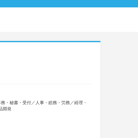
事務・秘書・受付
／
人事・総務・労務
／
経理・
品開発