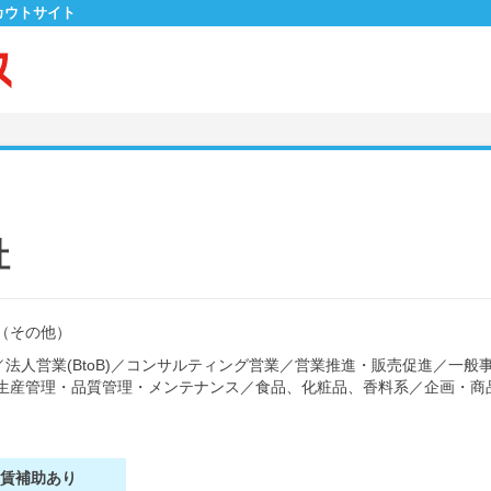
カウトサイト
社
（その他）
／
法人営業(BtoB)
／
コンサルティング営業
／
営業推進・販売促進
／
一般
生産管理・品質管理・メンテナンス
／
食品、化粧品、香料系
／
企画・商
家賃補助あり