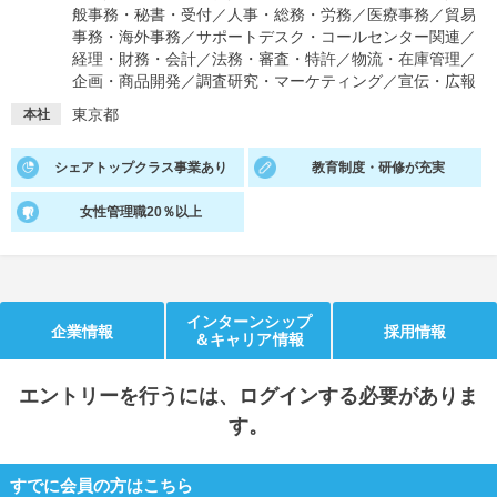
般事務・秘書・受付
／
人事・総務・労務
／
医療事務
／
貿易
事務・海外事務
／
サポートデスク・コールセンター関連
／
就活支援
就活コラム
経理・財務・会計
／
法務・審査・特許
／
物流・在庫管理
／
就活ノウハウが満載！
お役立ち記事・相談室など
企画・商品開発
／
調査研究・マーケティング
／
宣伝・広報
東京都
本社
適職診断
就活チャンネル
あなたに合う仕事を診断！
動画で対策講座をチェック
シェアトップクラス事業あり
教育制度・研修が充実
就活ニュースペーパー
よくある質問
女性管理職20％以上
就活時事ニュースを更新
不明点があればこちら
インターンシップ
企業情報
採用情報
＆キャリア情報
エントリー
を行うには、ログインする必要がありま
す。
すでに会員の方はこちら