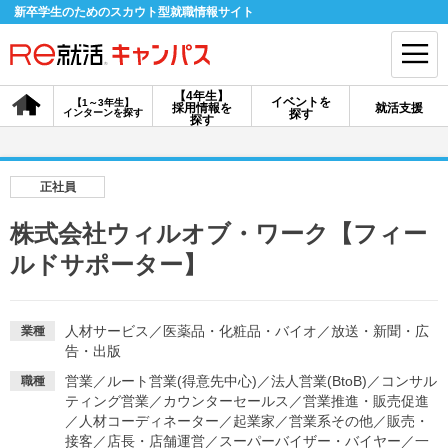
新卒学生のためのスカウト型就職情報サイト
【4年生】
イベントを
【1～3年生】
採用情報を
就活支援
インターンを探す
探す
会員登録
ログイン
探す
会員ID・パスワードを忘れた方はこちら
正社員
探す
株式会社ウィルオブ・ワーク【フィー
ルドサポーター】
【4年生】
【4年生】
【1～3年生】
採用情報を探す
説明会を探す
インターンを探す
人材サービス
／
医薬品・化粧品・バイオ
／
放送・新聞・広
業種
告・出版
イベントを探す
スカウト
お知らせ
営業
／
ルート営業(得意先中心)
／
法人営業(BtoB)
／
コンサル
職種
ティング営業
／
カウンターセールス
／
営業推進・販売促進
／
人材コーディネーター
／
起業家
／
営業系その他
／
販売・
就活ノウハウ・サポート
接客
／
店長・店舗運営
／
スーパーバイザー・バイヤー
／
一