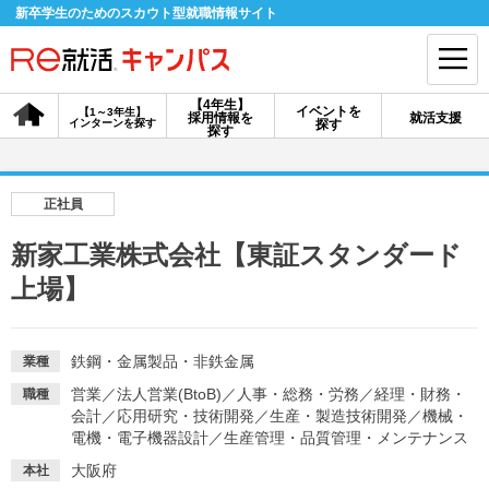
新卒学生のためのスカウト型就職情報サイト
【4年生】
イベントを
【1～3年生】
採用情報を
就活支援
インターンを探す
探す
会員登録
ログイン
探す
会員ID・パスワードを忘れた方はこちら
正社員
探す
新家工業株式会社【東証スタンダード
上場】
【4年生】
【4年生】
【1～3年生】
採用情報を探す
説明会を探す
インターンを探す
鉄鋼・金属製品・非鉄金属
業種
営業
／
法人営業(BtoB)
／
人事・総務・労務
／
経理・財務・
職種
イベントを探す
スカウト
お知らせ
会計
／
応用研究・技術開発
／
生産・製造技術開発
／
機械・
電機・電子機器設計
／
生産管理・品質管理・メンテナンス
就活ノウハウ・サポート
大阪府
本社