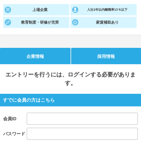
上場企業
入社3年以内離職率15％以下
就活支援
就活コラム
就活ノウハウが満載！
お役立ち記事・相談室など
教育制度・研修が充実
家賃補助あり
適職診断
就活チャンネル
あなたに合う仕事を診断！
動画で対策講座をチェック
企業情報
採用情報
就活ニュースペーパー
よくある質問
就活時事ニュースを更新
不明点があればこちら
エントリー
を行うには、ログインする必要がありま
す。
すでに会員の方はこちら
会員ID
パスワード