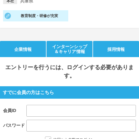
兵庫県
本社
就活支援
就活コラム
教育制度・研修が充実
就活ノウハウが満載！
お役立ち記事・相談室など
適職診断
就活チャンネル
あなたに合う仕事を診断！
動画で対策講座をチェック
インターンシップ
企業情報
採用情報
＆キャリア情報
就活ニュースペーパー
よくある質問
就活時事ニュースを更新
不明点があればこちら
エントリー
を行うには、ログインする必要がありま
す。
すでに会員の方はこちら
会員ID
パスワード