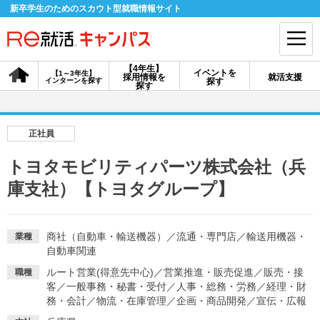
新卒学生のためのスカウト型就職情報サイト
【4年生】
イベントを
【1～3年生】
採用情報を
就活支援
インターンを探す
探す
会員登録
ログイン
探す
会員ID・パスワードを忘れた方はこちら
正社員
探す
トヨタモビリティパーツ株式会社（兵
庫支社）【トヨタグループ】
【4年生】
【4年生】
【1～3年生】
採用情報を探す
説明会を探す
インターンを探す
商社（自動車・輸送機器）
／
流通・専門店
／
輸送用機器・
業種
自動車関連
イベントを探す
スカウト
お知らせ
ルート営業(得意先中心)
／
営業推進・販売促進
／
販売・接
職種
客
／
一般事務・秘書・受付
／
人事・総務・労務
／
経理・財
務・会計
／
物流・在庫管理
／
企画・商品開発
／
宣伝・広報
就活ノウハウ・サポート