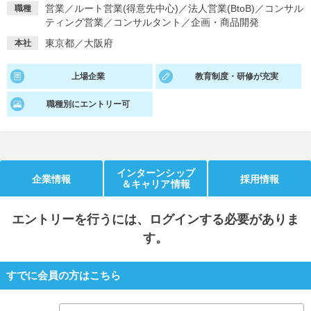
営業
／
ルート営業(得意先中心)
／
法人営業(BtoB)
／
コンサル
職種
ティング営業
／
コンサルタント
／
企画・商品開発
就活支援
就活コラム
東京都／大阪府
本社
就活ノウハウが満載！
お役立ち記事・相談室など
適職診断
就活チャンネル
上場企業
教育制度・研修が充実
あなたに合う仕事を診断！
動画で対策講座をチェック
職種別にエントリー可
就活ニュースペーパー
よくある質問
就活時事ニュースを更新
不明点があればこちら
インターンシップ
企業情報
採用情報
＆キャリア情報
エントリー
を行うには、ログインする必要がありま
す。
すでに会員の方はこちら