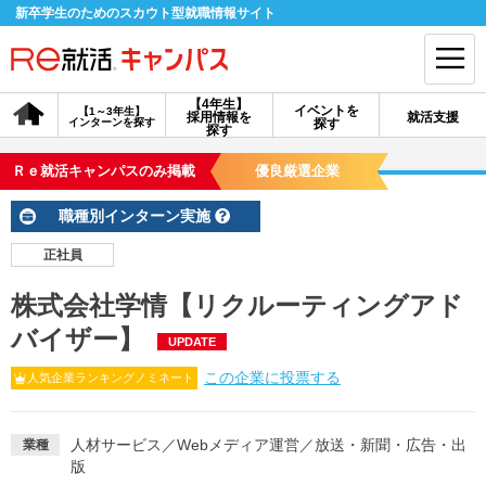
新卒学生のためのスカウト型就職情報サイト
【4年生】
イベントを
【1～3年生】
採用情報を
就活支援
インターンを探す
探す
会員登録
ログイン
探す
Ｒｅ就活キャンパスのみ掲載
優良厳選企業
会員ID・パスワードを忘れた方はこちら
職種別インターン実施
探す
正社員
株式会社学情【リクルーティングアド
【4年生】
【4年生】
【1～3年生】
採用情報を探す
説明会を探す
インターンを探す
バイザー】
UPDATE
この企業に投票する
人気企業ランキングノミネート
イベントを探す
スカウト
お知らせ
人材サービス
／
Webメディア運営
／
放送・新聞・広告・出
業種
版
就活ノウハウ・サポート