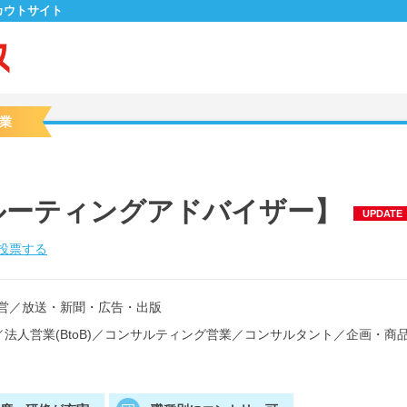
カウトサイト
業
ルーティングアドバイザー】
UPDATE
投票する
営
／
放送・新聞・広告・出版
／
法人営業(BtoB)
／
コンサルティング営業
／
コンサルタント
／
企画・商