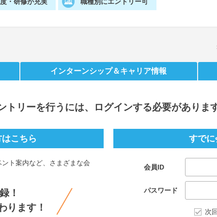
制度・研修が充実
職種別にエントリー可
インターンシップ
＆キャリア情報
ントリー
を行うには、ログインする必要がありま
方はこちら
すでに
ベント案内など、さまざまな会
会員ID
。
パスワード
録！
わります！
次