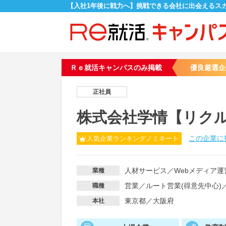
【入社1年後に戦力へ】挑戦できる会社に出会えるス
Ｒｅ就活キャンパスのみ掲載
優良厳選企
正社員
株式会社学情【リク
この企業に
人気企業ランキングノミネート
人材サービス
／
Webメディア運
業種
営業
／
ルート営業(得意先中心)
職種
東京都／大阪府
本社