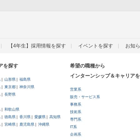
」
【4年生】採用情報を探す
イベントを探す
お知
アを探す
希望の職種から
インターンシップ＆キャリアを
県
山形県
福島県
県
東京都
神奈川県
営業系
県
長野県
販売・サービス系
事務系
県
和歌山県
技術系
県
徳島県
香川県
愛媛県
高知県
専門系
県
宮崎県
鹿児島県
沖縄県
IT系
企画系