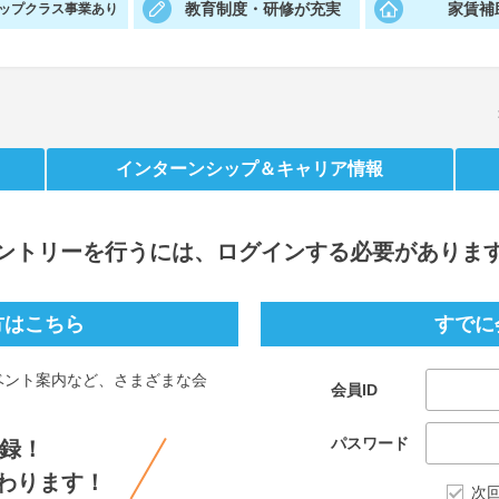
教育制度・研修が充実
家賃補
ップクラス事業あり
インターンシップ
＆キャリア情報
ントリー
を行うには、ログインする必要がありま
方はこちら
すでに
ベント案内など、さまざまな会
会員ID
。
パスワード
録！
わります！
次