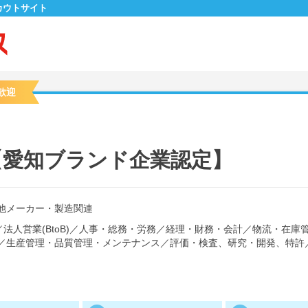
カウトサイト
歓迎
【愛知ブランド企業認定】
他メーカー・製造関連
／
法人営業(BtoB)
／
人事・総務・労務
／
経理・財務・会計
／
物流・在庫
／
生産管理・品質管理・メンテナンス
／
評価・検査、研究・開発、特許