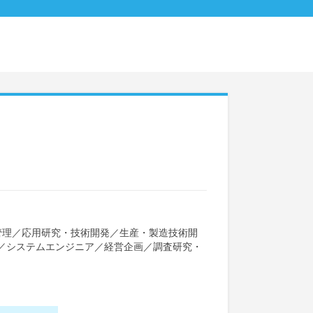
管理
／
応用研究・技術開発
／
生産・製造技術開
／
システムエンジニア
／
経営企画
／
調査研究・