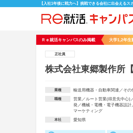
【入社1年後に戦力へ】挑戦できる会社に出会えるス
Ｒｅ就活キャンパスのみ掲載
大学1,2年生
正社員
株式会社東郷製作所
輸送用機器・自動車関連
／
その
業種
営業
／
ルート営業(得意先中心)
職種
発
／
機械・電機・電子機器設計
マーケティング
愛知県
本社