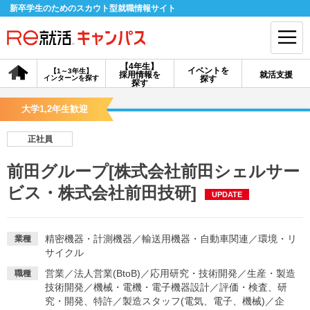
新卒学生のためのスカウト型就職情報サイト
【4年生】
イベントを
【1～3年生】
採用情報を
就活支援
インターンを探す
探す
会員登録
ログイン
探す
大学1,2年生歓迎
会員ID・パスワードを忘れた方はこちら
正社員
探す
前田グループ[株式会社前田シェルサー
ビス・株式会社前田技研]
UPDATE
【4年生】
【4年生】
【1～3年生】
採用情報を探す
説明会を探す
インターンを探す
精密機器・計測機器
／
輸送用機器・自動車関連
／
環境・リ
業種
サイクル
イベントを探す
スカウト
お知らせ
営業
／
法人営業(BtoB)
／
応用研究・技術開発
／
生産・製造
職種
技術開発
／
機械・電機・電子機器設計
／
評価・検査、研
就活ノウハウ・サポート
究・開発、特許
／
製造スタッフ(電気、電子、機械)
／
企