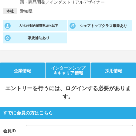
画・商品開発
／
インダストリアルデザイナー
就活支援
就活コラム
愛知県
本社
就活ノウハウが満載！
お役立ち記事・相談室など
シェアトップクラス事業あり
入社3年以内離職率15％以下
適職診断
就活チャンネル
家賃補助あり
あなたに合う仕事を診断！
動画で対策講座をチェック
就活ニュースペーパー
よくある質問
就活時事ニュースを更新
不明点があればこちら
インターンシップ
企業情報
採用情報
＆キャリア情報
エントリー
を行うには、ログインする必要がありま
す。
すでに会員の方はこちら
会員ID