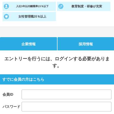
教育制度・研修が充実
入社3年以内離職率15％以下
就活支援
就活コラム
女性管理職20％以上
就活ノウハウが満載！
お役立ち記事・相談室など
適職診断
就活チャンネル
あなたに合う仕事を診断！
動画で対策講座をチェック
企業情報
採用情報
就活ニュースペーパー
よくある質問
就活時事ニュースを更新
不明点があればこちら
エントリー
を行うには、ログインする必要がありま
す。
すでに会員の方はこちら
会員ID
パスワード