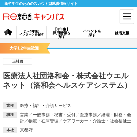
新卒学生のためのスカウト型就職情報サイト
【4年生】
イベントを
【1～3年生】
採用情報を
就活支援
インターンを探す
探す
会員登録
ログイン
探す
大学1,2年生歓迎
会員ID・パスワードを忘れた方はこちら
正社員
探す
医療法人社団洛和会・株式会社ウエル
ネット（洛和会ヘルスケアシステム）
【4年生】
【4年生】
【1～3年生】
採用情報を探す
説明会を探す
インターンを探す
医療・福祉・介護サービス
業種
イベントを探す
スカウト
お知らせ
営業
／
一般事務・秘書・受付
／
医療事務
／
経理・財務・会
職種
計
／
物流・在庫管理
／
ケアワーカー・介護士・社会福祉士
京都府
本社
就活ノウハウ・サポート