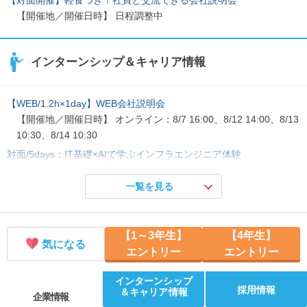
【開催地／開催日時】 日程調整中
インターンシップ＆キャリア情報
【WEB/1.2h×1day】WEB会社説明会
【開催地／開催日時】 オンライン：8/7 16:00、8/12 14:00、8/13
10:30、8/14 10:30
対面/5days：IT基礎×AIで学ぶインフラエンジニア体験
【開催地／開催日時】 東京都：8/3 10:30、8/24 10:30、9/7 10:3
0
一覧を見る
【3h×2days】IT資格取得を目指せる！？対面イベント
【開催地／開催日時】 東京都：8/13 14:00、8/18 14:00、8/20 1
【1～3年生】
【4年生】
4:00、8/24 14:00
気になる
エントリー
エントリー
【1dayセミナー】10年後を「勝ち確」に！キャリア設計ワーク
【開催地／開催日時】 東京都：8/17 14:00
インターンシップ
採用情報
【対面/3h×1day】謎解きゲームでITビジネスの本質が分かる
＆キャリア情報
企業情報
【開催地／開催日時】 東京都：8/14 14:00、8/24 14:00