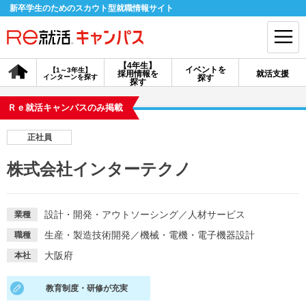
新卒学生のためのスカウト型就職情報サイト
【4年生】
イベントを
【1～3年生】
採用情報を
就活支援
インターンを探す
探す
会員登録
ログイン
探す
Ｒｅ就活キャンパスのみ掲載
会員ID・パスワードを忘れた方はこちら
正社員
探す
株式会社インターテクノ
【4年生】
【4年生】
【1～3年生】
採用情報を探す
説明会を探す
インターンを探す
設計・開発・アウトソーシング
／
人材サービス
業種
生産・製造技術開発
／
機械・電機・電子機器設計
職種
イベントを探す
スカウト
お知らせ
大阪府
本社
教育制度・研修が充実
就活ノウハウ・サポート