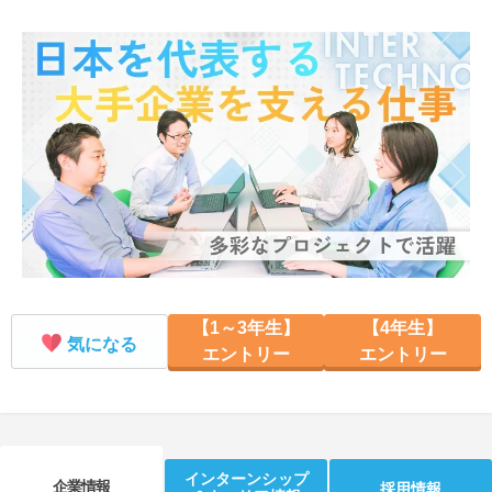
就活支援
就活コラム
就活ノウハウが満載！
お役立ち記事・相談室など
適職診断
就活チャンネル
あなたに合う仕事を診断！
動画で対策講座をチェック
就活ニュースペーパー
よくある質問
就活時事ニュースを更新
不明点があればこちら
【1～3年生】
【4年生】
気になる
エントリー
エントリー
インターンシップ
企業情報
採用情報