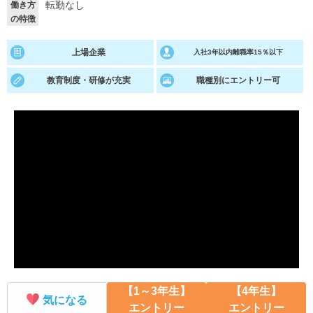
転勤なし
働き方
の特徴
就活支援
就活コラム
就活ノウハウが満載！
お役立ち記事・相談室など
上場企業
入社3年以内離職率15％以下
適職診断
就活チャンネル
教育制度・研修が充実
職種別にエントリー可
あなたに合う仕事を診断！
動画で対策講座をチェック
就活ニュースペーパー
よくある質問
就活時事ニュースを更新
不明点があればこちら
【1～3年生】
【4年生】
気になる
エントリー
エントリー