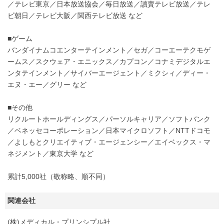
／テレビ東京／日本放送協会／毎日放送／讀賣テレビ放送／テレ
ビ朝日／テレビ大阪／関西テレビ放送 など
■ゲーム
バンダイナムコエンターテインメント／セガ／コーエーテクモゲ
ームス／スクウェア・エニックス／カプコン／コナミデジタルエ
ンタテインメント／サイバーエージェント／ミクシィ／ディー・
エヌ・エー／グリー など
■その他
リクルートホールディングス／パーソルキャリア／ソフトバンク
／ベネッセコーポレーション／日本マイクロソフト／NTTドコモ
／よしもとクリエイティブ・エージェンシー／エイベックス・マ
ネジメント／東京大学 など
累計5,000社（敬称略、順不同）
関連会社
(株)メディカル・プリンシプル社