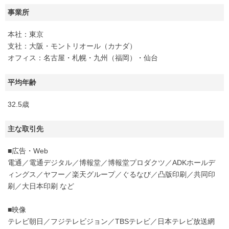
事業所
本社：東京
支社：大阪・モントリオール（カナダ）
オフィス：名古屋・札幌・九州（福岡）・仙台
平均年齢
32.5歳
主な取引先
■広告・Web
電通／電通デジタル／博報堂／博報堂プロダクツ／ADKホールデ
ィングス／ヤフー／楽天グループ／ぐるなび／凸版印刷／共同印
刷／大日本印刷 など
■映像
テレビ朝日／フジテレビジョン／TBSテレビ／日本テレビ放送網