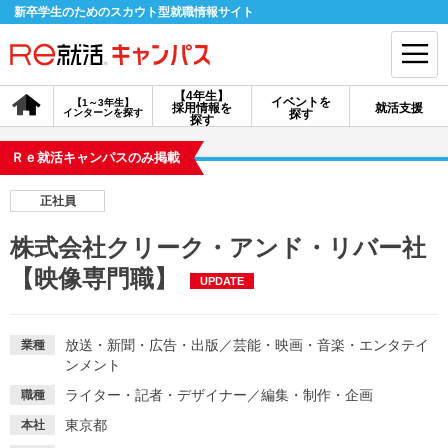
新卒学生のためのスカウト型就職情報サイト
【4年生】
イベントを
【1～3年生】
採用情報を
就活支援
インターンを探す
探す
会員登録
ログイン
探す
Ｒｅ就活キャンパスのみ掲載
会員ID・パスワードを忘れた方はこちら
正社員
探す
株式会社クリーク・アンド・リバー社
【映像専門職】
UPDATE
【4年生】
【4年生】
【1～3年生】
採用情報を探す
説明会を探す
インターンを探す
放送・新聞・広告・出版
／
芸能・映画・音楽・エンタテイ
業種
ンメント
イベントを探す
スカウト
お知らせ
ライター・記者・デザイナー
／
編集・制作・企画
職種
東京都
本社
就活ノウハウ・サポート