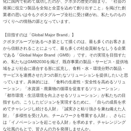
化に国内で初めて成功したのが、クボタの歴史の始まり。「社会の
発展に役立つ製品を全知と全霊を込めて創り出すこと」を掲げた創
業者の思いは今もクボタグループ全社に受け継がれ、私たちのもの
づくりへの情熱の源となっています。
【目指すのは「Global Major Brand」】
クボタグループがあるべき姿として描くのは、最も多くのお客さま
から信頼されることによって、最も多くの社会貢献をなしうる企業
である「Global Major Brand（GMB）」です。その実現を目指すた
め、私たちはGMB2030を掲げ、既存事業の製品・サービス・提供地
域をより社会に適合する形に拡充し、食料・水・環境分野の製品・
サービスを連携させた3つの新たなソリューションを提供したいと思
っています。具体的には、「食料の生産性・安全性を高めるソリュ
ーション」「水資源・廃棄物の循環を促進するソリューション」
「都市環境・生活環境を向上させるソリューション」が私たちの目
指すもの。こうしたビジョンを実現するために、「自らの成長を求
めてチャレンジし続ける人財」「誠実さと粘り強さを兼ね備えた人
財」「多様性を受け入れ、チームワークを尊重する人財」、さらに
は「イノベーションを起こせる人財」を求めます。チャレンジング
な社風のもとで、皆さんの力を発揮しませんか。