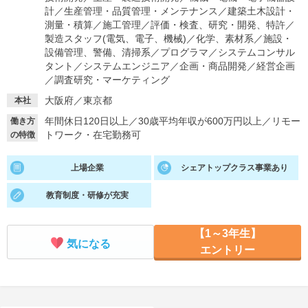
計
／
生産管理・品質管理・メンテナンス
／
建築土木設計・
就活支援
就活コラム
測量・積算
／
施工管理
／
評価・検査、研究・開発、特許
／
製造スタッフ(電気、電子、機械)
／
化学、素材系
／
施設・
就活ノウハウが満載！
お役立ち記事・相談室など
設備管理、警備、清掃系
／
プログラマ
／
システムコンサル
タント
／
システムエンジニア
／
企画・商品開発
／
経営企画
適職診断
就活チャンネル
／
調査研究・マーケティング
あなたに合う仕事を診断！
動画で対策講座をチェック
大阪府／東京都
本社
年間休日120日以上
／
30歳平均年収が600万円以上
／
リモー
働き方
就活ニュースペーパー
よくある質問
トワーク・在宅勤務可
の特徴
就活時事ニュースを更新
不明点があればこちら
上場企業
シェアトップクラス事業あり
教育制度・研修が充実
【1～3年生】
気になる
エントリー