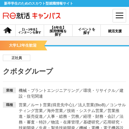
新卒学生のためのスカウト型就職情報サイト
【4年生】
イベントを
【1～3年生】
採用情報を
就活支援
インターンを探す
探す
会員登録
ログイン
探す
大学1,2年生歓迎
会員ID・パスワードを忘れた方はこちら
正社員
探す
クボタグループ
【4年生】
【4年生】
【1～3年生】
採用情報を探す
説明会を探す
インターンを探す
機械・プラントエンジニアリング
／
環境・リサイクル
／
建
業種
設・住宅関連
営業
／
ルート営業(得意先中心)
／
法人営業(BtoB)
／
コンサル
職種
イベントを探す
スカウト
お知らせ
ティング営業
／
海外営業
／
技術・システム営業
／
営業推
進・販売促進
／
人事・総務・労務
／
経理・財務・会計
／
法
務・審査・特許
／
物流・在庫管理
／
基礎研究
／
応用研究・
就活ノウハウ・サポート
技術開発
／
生産・製造技術開発
／
機械・電機・電子機器設