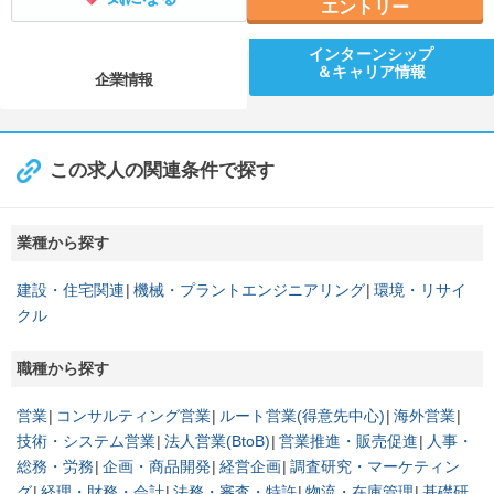
エントリー
インターンシップ
＆キャリア情報
企業情報
この求人の関連条件で探す
業種から探す
建設・住宅関連
機械・プラントエンジニアリング
環境・リサイ
クル
職種から探す
営業
コンサルティング営業
ルート営業(得意先中心)
海外営業
技術・システム営業
法人営業(BtoB)
営業推進・販売促進
人事・
総務・労務
企画・商品開発
経営企画
調査研究・マーケティン
グ
経理・財務・会計
法務・審査・特許
物流・在庫管理
基礎研