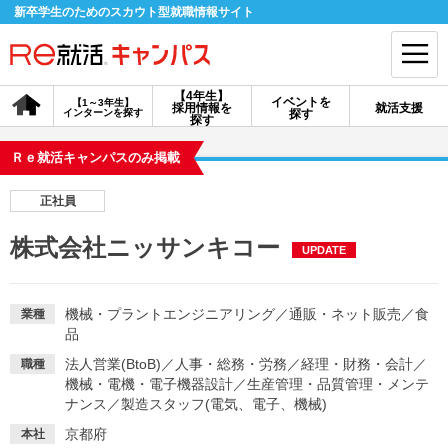
新卒学生のためのスカウト型就職情報サイト
【4年生】
イベントを
【1～3年生】
採用情報を
就活支援
インターンを探す
探す
会員登録
ログイン
探す
Ｒｅ就活キャンパスのみ掲載
会員ID・パスワードを忘れた方はこちら
正社員
探す
株式会社ニッサンキコー
UPDATE
【4年生】
【4年生】
【1～3年生】
採用情報を探す
説明会を探す
インターンを探す
機械・プラントエンジニアリング
／
通販・ネット販売
／
食
業種
品
法人営業(BtoB)
／
人事・総務・労務
／
経理・財務・会計
／
職種
イベントを探す
スカウト
お知らせ
機械・電機・電子機器設計
／
生産管理・品質管理・メンテ
ナンス
／
製造スタッフ(電気、電子、機械)
就活ノウハウ・サポート
京都府
本社