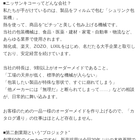
■ニッサンキコーってどんな会社？
私たちが手がけているのは、製品をフィルムで包む「シュリンク包
装機」。
熱を使って、商品を”ピチッ”と美しく包み上げる機械です。
当社の包装機械は、食品・医薬・建材・家電・自動車・物流など、
あらゆる業界で使用されます。
旭化成、楽天、ZOZO、LIXILをはじめ、名だたる大手企業と取引し
ており、安定経営を続けています。
当社の特長は、9割以上がオーダーメイドであること。
「工場の天井が低く、標準的な機械が入らない」
「包装したい製品が特殊な形状で、すぐに崩れてしまう」
「他メーカーには『無理だ』と断られてしまって……」などの相談
が、日常的に舞い込みます。
お客様のための一品一様のオーダーメイドを作り上げるので、「カ
タログ通り」の仕事はほとんど存在しません。
■第二創業期という“プロジェクト”
創業50年のメーカーですが、新卒採用は今回20年ぶりの本格再開で