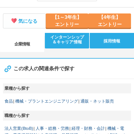
【京都/3時間】設計職仕事体験 ※理系限定
【開催地／開催日時】 京都府：8/28 14:00、9/8 14:00、9/29 14:
【1～3年生】
【4年生】
00
気になる
エントリー
エントリー
【WEB/45分】会社説明LIte：タイパ重視派へ！サクッと会社理解
【開催地／開催日時】 オンライン：8/18 11:00、8/19 13:00、8/2
インターンシップ
1 11:00、8/25 13:00
採用情報
＆キャリア情報
企業情報
【京都/2.5時間】工場見学＆全職種体験ミニワーク
【開催地／開催日時】 京都府：8/21 10:00、8/27 15:00、9/7 10:
00、9/25 13:00
この求人の関連条件で探す
業種から探す
食品
機械・プラントエンジニアリング
通販・ネット販売
職種から探す
法人営業(BtoB)
人事・総務・労務
経理・財務・会計
機械・電