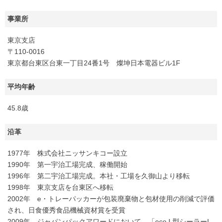
事業所
東京支店
〒110-0016
東京都台東区台東一丁目24番1号 燦坤日本電器ビル1F
平均年齢
45.8歳
沿革
1977年 株式会社ニッサンキコー設立
1990年 第一宇治工場完成、稼働開始
1996年 第二宇治工場完成。本社・工場を久御山より移転
1998年 東京支店を台東区へ移転
2002年 e・トレーパッカーが包装廃棄物と包材使用の削減で評価
され、日食優秀食品機械資材賞を受賞
2009年 ジャパンパックアワードにおいて、「eco L型シーラーL