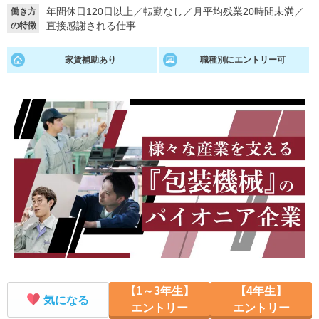
年間休日120日以上
／
転勤なし
／
月平均残業20時間未満
／
働き方
就活支援
就活コラム
直接感謝される仕事
の特徴
就活ノウハウが満載！
お役立ち記事・相談室など
家賃補助あり
職種別にエントリー可
適職診断
就活チャンネル
あなたに合う仕事を診断！
動画で対策講座をチェック
就活ニュースペーパー
よくある質問
就活時事ニュースを更新
不明点があればこちら
【1～3年生】
【4年生】
気になる
エントリー
エントリー