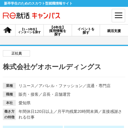
新卒学生のためのスカウト型就職情報サイト
【4年生】
イベントを
【1～3年生】
採用情報を
就活支援
インターンを探す
探す
会員登録
ログイン
探す
会員ID・パスワードを忘れた方はこちら
正社員
探す
株式会社ゲオホールディングス
【4年生】
【4年生】
【1～3年生】
採用情報を探す
説明会を探す
インターンを探す
リユース
／
アパレル・ファッション
／
流通・専門店
業種
販売・接客
／
店長・店舗運営
職種
愛知県
本社
イベントを探す
スカウト
お知らせ
年間休日120日以上
／
月平均残業20時間未満
／
直接感謝さ
働き方
れる仕事
の特徴
就活ノウハウ・サポート