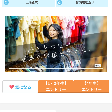
上場企業
家賃補助あり
就活支援
就活コラム
就活ノウハウが満載！
お役立ち記事・相談室など
適職診断
就活チャンネル
あなたに合う仕事を診断！
動画で対策講座をチェック
就活ニュースペーパー
よくある質問
就活時事ニュースを更新
不明点があればこちら
【1～3年生】
【4年生】
気になる
エントリー
エントリー