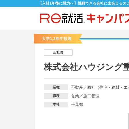
【入社1年後に戦力へ】挑戦できる会社に出会えるス
大学1,2年生歓迎
正社員
株式会社ハウジング
不動産
／
商社（住宅・建材・エ
業種
営業
／
施工管理
職種
千葉県
本社