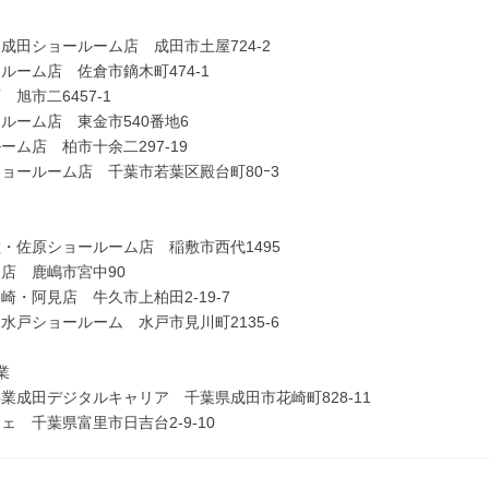
成田ショールーム店 成田市土屋724-2
ルーム店 佐倉市鏑木町474-1
旭市二6457-1
ルーム店 東金市540番地6
ーム店 柏市十余二297-19
ョールーム店 千葉市若葉区殿台町80ｰ3
・佐原ショールーム店 稲敷市西代1495
店 鹿嶋市宮中90
崎・阿見店 牛久市上柏田2-19-7
水戸ショールーム 水戸市見川町2135-6
業
業成田デジタルキャリア 千葉県成田市花崎町828-11
ェ 千葉県富里市日吉台2-9-10