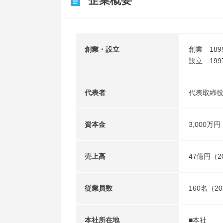
企業概要
創業・設立
創業 18
設立 199
代表者
代表取締役
資本金
3,000万円
売上高
47億円（2
従業員数
160名（2
本社所在地
■本社