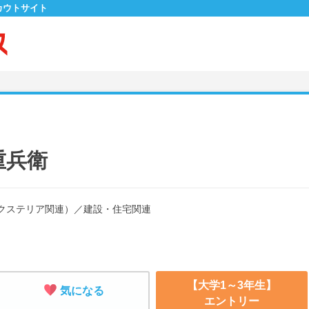
カウトサイト
重兵衛
クステリア関連）
／
建設・住宅関連
【大学1～3年生】
気になる
エントリー