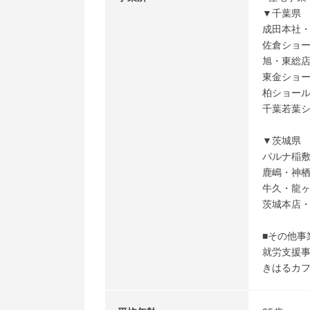
▼千葉県
成田本社・
佐倉ショー
旭・東総店 
東金ショー
柏ショール
千葉若葉シ
▼茨城県
パルナ稲敷
鹿嶋・神栖
牛久・龍ヶ
茨城本店・
■その他事
就労支援事
きはるカフ