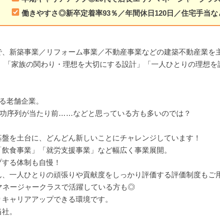
働きやすさ◎新卒定着率93％／年間休日120日／住宅手当な
で、新築事業／リフォーム事業／不動産事業などの建築不動産業を
ム」「家族の関わり・理想を大切にする設計」「一人ひとりの理想を
。
ゆる老舗企業。
年功序列が当たり前……などと思っている方も多いのでは？
基盤を土台に、どんどん新しいことにチャレンジしています！
「飲食事業」「就労支援事業」など幅広く事業展開。
プする体制も自慢！
ん、一人ひとりの頑張りや貢献度をしっかり評価する評価制度もご
マネージャークラスで活躍している方も◎
りキャリアアップできる環境です。
当社。