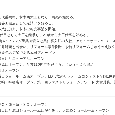
 初代重兵衛、材木商大工となり、商売を始める。
 菅谷工務店として元請けを始める。
 本業に加え、材木の転売事業を開始。
 5代目として大工を継承し、21歳から大工仕事を始める。
 (有)ハウジング重兵衛設立と共に喜久江の入社。アキュラホームのFCに
 船井総研と出会い、リフォーム事業開始。(株)リフォームじゅうべえ設
 創業初の店舗である成田店オープン
 成田店リニューアルオープン
 佐原店オープン。創業110周年を迎える。じゅうべえ会発足
 旭店オープン
 成田ショールーム店オープン。LIXIL秋のリフォームコンテスト全国1位
 鹿嶋・神栖店オープン。第一回ファストリフォームアワード 大賞受賞。
ト
 牛久・龍ヶ崎・阿見店オープン
 成田店と成田ショールーム店が合併し、大規模ショールームオープン