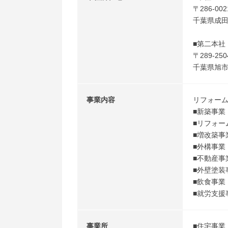
〒286-002
千葉県成田市
■第二本社
〒289-250
千葉県旭市二
事業内容
リフォー
■新築事業
■リフォー
■増改築事
■外構事業
■不動産事
■外壁塗装
■飲食事業
■就労支援
事業所
■住宅事業