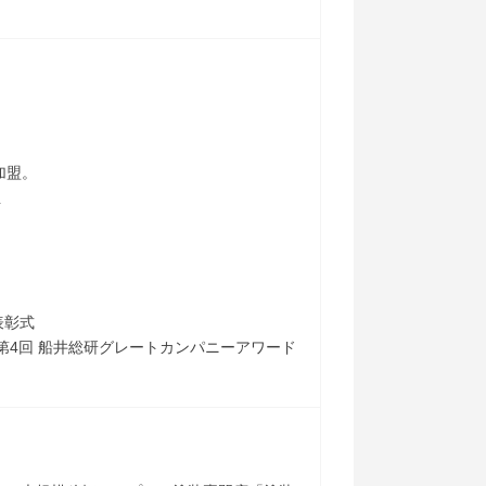
加盟。
立
表彰式
第4回 船井総研グレートカンパニーアワード