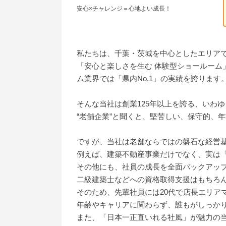
安心×チャレンジ＝心地よい成長！
私たちは、千葉・茨城を中心としたエリア
「安心と楽しさを生む 体験型ショールー
ム業界では「県内No.1」の実績を誇ります
そんな当社は創業125年以上を誇る、いわ
“老舗企業”と聞くと、堅苦しい、保守的、
ですが、当社は老舗ならではの盤石な経営
例えば、建築不動産事業だけでなく、実は
その他にも、社員の成長を全面バックアッ
二級建築士などへの資格取得支援はもちろ
そのため、先輩社員には20代で店長エリア
年齢やキャリアに関わらず、誰もがしっか
また、「日本一正直いれる社風」が魅力の