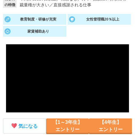
裁量権が大きい
／
直接感謝される仕事
の特徴
就活支援
就活コラム
教育制度・研修が充実
女性管理職20％以上
就活ノウハウが満載！
お役立ち記事・相談室など
家賃補助あり
適職診断
就活チャンネル
あなたに合う仕事を診断！
動画で対策講座をチェック
就活ニュースペーパー
よくある質問
就活時事ニュースを更新
不明点があればこちら
【1～3年生】
【4年生】
気になる
エントリー
エントリー