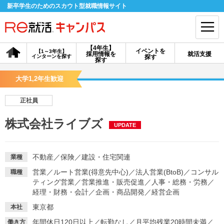
新卒学生のためのスカウト型就職情報サイト
【4年生】
イベントを
【1～3年生】
採用情報を
就活支援
インターンを探す
探す
会員登録
ログイン
探す
大学1,2年生歓迎
会員ID・パスワードを忘れた方はこちら
正社員
探す
株式会社ライブズ
UPDATE
【4年生】
【4年生】
【1～3年生】
採用情報を探す
説明会を探す
インターンを探す
不動産
／
保険
／
建設・住宅関連
業種
営業
／
ルート営業(得意先中心)
／
法人営業(BtoB)
／
コンサル
職種
ティング営業
／
営業推進・販売促進
／
人事・総務・労務
／
イベントを探す
スカウト
お知らせ
経理・財務・会計
／
企画・商品開発
／
経営企画
東京都
本社
就活ノウハウ・サポート
年間休日120日以上
／
転勤なし
／
月平均残業20時間未満
／
働き方