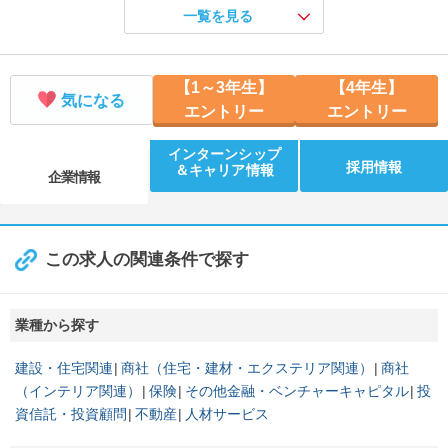
一覧を見る
【半日／選考無し！】街づくりの裏側を体感！街づくり体験ワーク
【開催地／開催日時】 東京都：8/17 10:30、8/25 14:00
【半日／選考なし】営業＝売り込みの概念が変わる！実践営業体験
【1～3年生】
【4年生】
【開催地／開催日時】 東京都：8/20 14:00
気になる
エントリー
エントリー
インターンシップ
採用情報
＆キャリア情報
企業情報
この求人の関連条件で探す
業種から探す
建設・住宅関連
商社（住宅・建材・エクステリア関連）
商社
（インテリア関連）
保険
その他金融・ベンチャーキャピタル
投
資信託・投資顧問
不動産
人材サービス