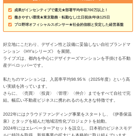
成果がインセンティブで還元★部署平均年収700万以上！
働きやすい環境★東京勤務・転勤なし/土日祝休/年休125日
プロ野球オフィシャルスポンサー★社会的信頼と安定した経営基盤
好立地にこだわり、デザイン性と設備に妥協しない自社ブランドマ
ンション 《HY’sシリーズ》 を展開。
ライブズは、都内を中心にデザイナーズマンションを手掛ける不動
産デベロッパーです。
私たちのマンションは、入居率平均98.95％（2025年度）という高
い実績を誇っています。
さらに、〈売買〉〈投資〉〈管理〉〈仲介〉までをすべて自社で完
結。幅広い不動産ビジネスに携われるのも大きな特徴です。
2022年にはクラウドファンディング事業をスタートし、《伊香保温
泉》とタッグを組んだ地域活性化プロジェクトを始動。
2024年にはエレベーターアセットを設立し、日本初のビジネスモデ
ルに特許を取得。新規事業の拡大にも本格的に取り組んでいます。