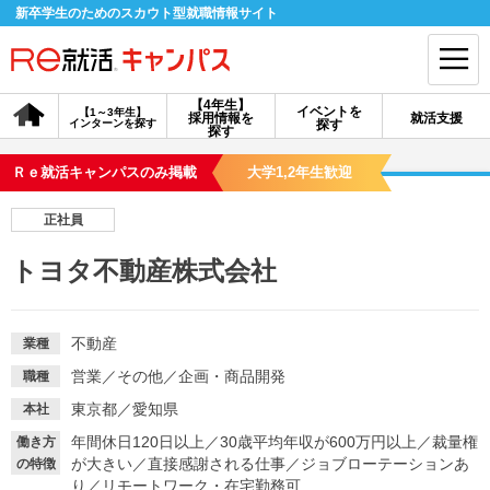
新卒学生のためのスカウト型就職情報サイト
【4年生】
イベントを
【1～3年生】
採用情報を
就活支援
インターンを探す
探す
会員登録
ログイン
探す
Ｒｅ就活キャンパスのみ掲載
大学1,2年生歓迎
会員ID・パスワードを忘れた方はこちら
正社員
探す
トヨタ不動産株式会社
【4年生】
【4年生】
【1～3年生】
採用情報を探す
説明会を探す
インターンを探す
不動産
業種
営業
／
その他
／
企画・商品開発
職種
イベントを探す
スカウト
お知らせ
東京都／愛知県
本社
年間休日120日以上
／
30歳平均年収が600万円以上
／
裁量権
働き方
が大きい
／
直接感謝される仕事
／
ジョブローテーションあ
の特徴
就活ノウハウ・サポート
り
／
リモートワーク・在宅勤務可