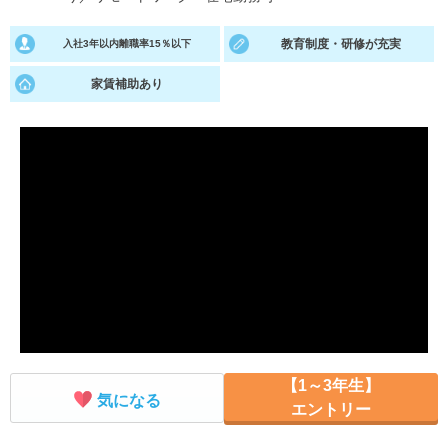
就活支援
就活コラム
教育制度・研修が充実
入社3年以内離職率15％以下
就活ノウハウが満載！
お役立ち記事・相談室など
家賃補助あり
適職診断
就活チャンネル
あなたに合う仕事を診断！
動画で対策講座をチェック
就活ニュースペーパー
よくある質問
就活時事ニュースを更新
不明点があればこちら
【1～3年生】
気になる
エントリー