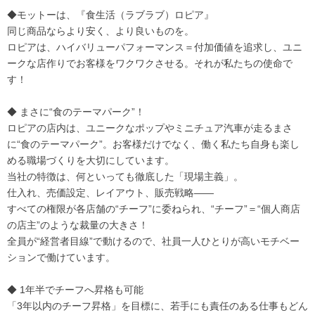
◆モットーは、『食生活（ラブラブ）ロピア』
同じ商品ならより安く、より良いものを。
ロピアは、ハイバリューパフォーマンス＝付加価値を追求し、ユニ
ークな店作りでお客様をワクワクさせる。それが私たちの使命で
す！
◆ まさに“食のテーマパーク”！
ロピアの店内は、ユニークなポップやミニチュア汽車が走るまさ
に“食のテーマパーク”。お客様だけでなく、働く私たち自身も楽し
める職場づくりを大切にしています。
当社の特徴は、何といっても徹底した「現場主義」。
仕入れ、売価設定、レイアウト、販売戦略――
すべての権限が各店舗の“チーフ”に委ねられ、“チーフ”＝“個人商店
の店主”のような裁量の大きさ！
全員が“経営者目線”で動けるので、社員一人ひとりが高いモチベー
ションで働けています。
◆ 1年半でチーフへ昇格も可能
「3年以内のチーフ昇格」を目標に、若手にも責任のある仕事もどん