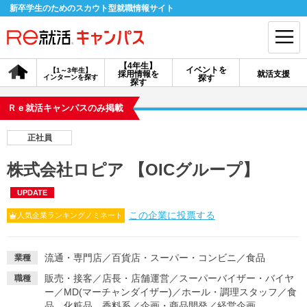
新卒学生のためのスカウト型就職情報サイト
【4年生】
イベントを
【1～3年生】
採用情報を
就活支援
インターンを探す
探す
会員登録
ログイン
探す
Ｒｅ就活キャンパスのみ掲載
会員ID・パスワードを忘れた方はこちら
正社員
探す
株式会社ロピア 【OICグループ】
UPDATE
【4年生】
【4年生】
【1～3年生】
採用情報を探す
説明会を探す
インターンを探す
この企業に投票する
人気企業ランキングノミネート
イベントを探す
スカウト
お知らせ
流通・専門店
／
百貨店・スーパー・コンビニ
／
食品
業種
販売・接客
／
店長・店舗運営
／
スーパーバイザー・バイヤ
職種
ー
／
MD(マーチャンダイザー)
／
ホール・調理スタッフ
／
食
就活ノウハウ・サポート
品、化粧品、香料系
／
企画・商品開発
／
経営企画