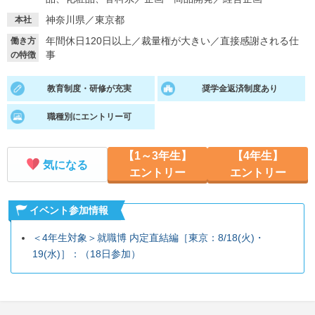
神奈川県／東京都
本社
就活支援
就活コラム
年間休日120日以上
／
裁量権が大きい
／
直接感謝される仕
働き方
就活ノウハウが満載！
お役立ち記事・相談室など
事
の特徴
適職診断
就活チャンネル
教育制度・研修が充実
奨学金返済制度あり
あなたに合う仕事を診断！
動画で対策講座をチェック
職種別にエントリー可
就活ニュースペーパー
よくある質問
就活時事ニュースを更新
不明点があればこちら
【1～3年生】
【4年生】
気になる
エントリー
エントリー
イベント参加情報
＜4年生対象＞就職博 内定直結編［東京：8/18(火)・
19(水)］：（18日参加）