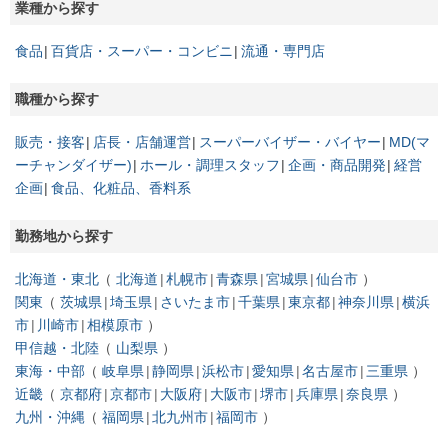
業種から探す
【開催地／開催日時】 大阪府：随時
90分でわかる！ロピアのWEB説明会
食品
百貨店・スーパー・コンビニ
流通・専門店
【開催地／開催日時】 オンライン：随時
職種から探す
販売・接客
店長・店舗運営
スーパーバイザー・バイヤー
MD(マ
ーチャンダイザー)
ホール・調理スタッフ
企画・商品開発
経営
企画
食品、化粧品、香料系
勤務地から探す
北海道・東北
北海道
札幌市
青森県
宮城県
仙台市
関東
茨城県
埼玉県
さいたま市
千葉県
東京都
神奈川県
横浜
市
川崎市
相模原市
甲信越・北陸
山梨県
東海・中部
岐阜県
静岡県
浜松市
愛知県
名古屋市
三重県
近畿
京都府
京都市
大阪府
大阪市
堺市
兵庫県
奈良県
九州・沖縄
福岡県
北九州市
福岡市