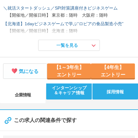
＼就活スタートダッシュ／SPI対策講座付きビジネスゲーム
【開催地／開催日時】 東京都：随時 大阪府：随時
【北海道】1dayビジネスゲームで学ぶ“ロピアの食品製造小売”
【開催地／開催日時】 北海道：随時
【東北】1dayビジネスゲームで学ぶ“ロピアの食品製造小売”
一覧を見る
【開催地／開催日時】 宮城県：随時
【関東】1dayビジネスゲームで学ぶ“ロピアの食品製造小売”
【開催地／開催日時】 東京都：随時
【1～3年生】
【4年生】
【中部】1dayビジネスゲームで学ぶ“ロピアの食品製造小売”
気になる
エントリー
エントリー
【開催地／開催日時】 愛知県：随時
【関西】1dayビジネスゲームで学ぶ“ロピアの食品製造小売”
インターンシップ
採用情報
＆キャリア情報
【開催地／開催日時】 大阪府：随時
企業情報
【山陽】1dayビジネスゲームで学ぶ“ロピアの食品製造小売”
【開催地／開催日時】 広島県：随時
【九州】1dayビジネスゲームで学ぶ“ロピアの食品製造小売”
この求人の関連条件で探す
【開催地／開催日時】 福岡県：随時
「食のテーマパーク」ロピアの90分店舗見学会