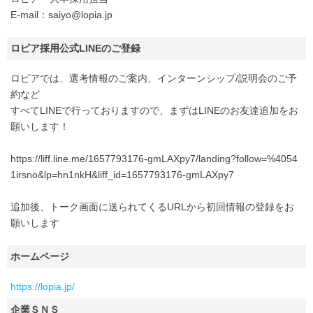
E-mail：saiyo@lopia.jp
ロピア採用公式LINEのご登録
ロピアでは、選考情報のご案内、インターンシップ/説明会のご予
約など
すべてLINEで行っておりますので、まずはLINEのお友達追加をお
願いします！
https://liff.line.me/1657793176-gmLAXpy7/landing?follow=%4054
1irsno&lp=hn1nkH&liff_id=1657793176-gmLAXpy7
追加後、トーク画面に送られてくるURLから初回情報の登録をお
願いします
ホームページ
https://lopia.jp/
企業ＳＮＳ