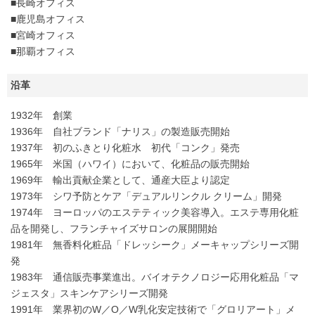
■長崎オフィス
■鹿児島オフィス
■宮崎オフィス
■那覇オフィス
沿革
1932年 創業
1936年 自社ブランド「ナリス」の製造販売開始
1937年 初のふきとり化粧水 初代「コンク」発売
1965年 米国（ハワイ）において、化粧品の販売開始
1969年 輸出貢献企業として、通産大臣より認定
1973年 シワ予防とケア「デュアルリンクル クリーム」開発
1974年 ヨーロッパのエステティック美容導入。エステ専用化粧
品を開発し、フランチャイズサロンの展開開始
1981年 無香料化粧品「ドレッシーク」メーキャップシリーズ開
発
1983年 通信販売事業進出。バイオテクノロジー応用化粧品「マ
ジェスタ」スキンケアシリーズ開発
1991年 業界初のW／O／W乳化安定技術で「グロリアート」メ