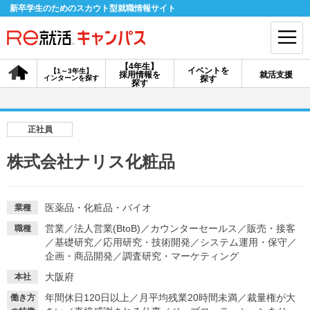
新卒学生のためのスカウト型就職情報サイト
【4年生】
イベントを
【1～3年生】
採用情報を
就活支援
インターンを探す
探す
会員登録
ログイン
探す
会員ID・パスワードを忘れた方はこちら
正社員
探す
株式会社ナリス化粧品
【4年生】
【4年生】
【1～3年生】
採用情報を探す
説明会を探す
インターンを探す
医薬品・化粧品・バイオ
業種
営業
／
法人営業(BtoB)
／
カウンターセールス
／
販売・接客
職種
／
基礎研究
／
応用研究・技術開発
／
システム運用・保守
／
イベントを探す
企画・商品開発
／
調査研究・マーケティング
スカウト
お知らせ
大阪府
本社
年間休日120日以上
／
月平均残業20時間未満
／
裁量権が大
就活ノウハウ・サポート
働き方