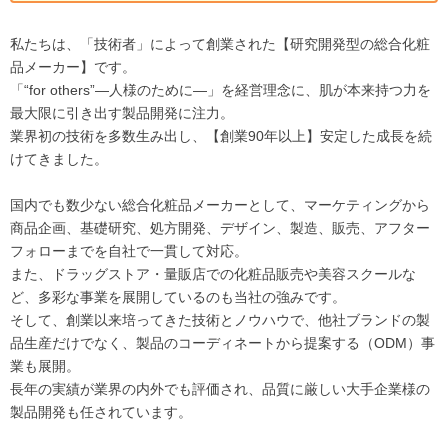
私たちは、「技術者」によって創業された【研究開発型の総合化粧
品メーカー】です。
「“for others”―人様のために―」を経営理念に、肌が本来持つ力を
最大限に引き出す製品開発に注力。
業界初の技術を多数生み出し、【創業90年以上】安定した成長を続
けてきました。
国内でも数少ない総合化粧品メーカーとして、マーケティングから
商品企画、基礎研究、処方開発、デザイン、製造、販売、アフター
フォローまでを自社で一貫して対応。
また、ドラッグストア・量販店での化粧品販売や美容スクールな
ど、多彩な事業を展開しているのも当社の強みです。
そして、創業以来培ってきた技術とノウハウで、他社ブランドの製
品生産だけでなく、製品のコーディネートから提案する（ODM）事
業も展開。
長年の実績が業界の内外でも評価され、品質に厳しい大手企業様の
製品開発も任されています。