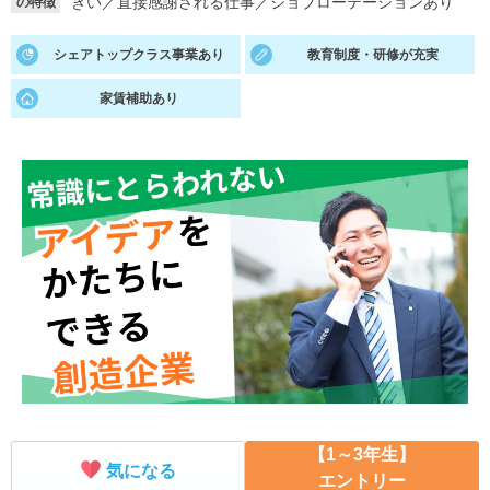
きい
／
直接感謝される仕事
／
ジョブローテーションあり
の特徴
就活支援
就活コラム
シェアトップクラス事業あり
教育制度・研修が充実
就活ノウハウが満載！
お役立ち記事・相談室など
家賃補助あり
適職診断
就活チャンネル
あなたに合う仕事を診断！
動画で対策講座をチェック
就活ニュースペーパー
よくある質問
就活時事ニュースを更新
不明点があればこちら
【1～3年生】
気になる
エントリー