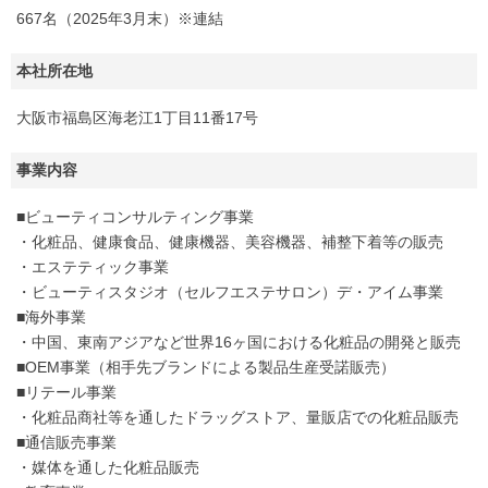
667名（2025年3月末）※連結
本社所在地
大阪市福島区海老江1丁目11番17号
事業内容
■ビューティコンサルティング事業
・化粧品、健康食品、健康機器、美容機器、補整下着等の販売
・エステティック事業
・ビューティスタジオ（セルフエステサロン）デ・アイム事業
■海外事業
・中国、東南アジアなど世界16ヶ国における化粧品の開発と販売
■OEM事業（相手先ブランドによる製品生産受諾販売）
■リテール事業
・化粧品商社等を通したドラッグストア、量販店での化粧品販売
■通信販売事業
・媒体を通した化粧品販売