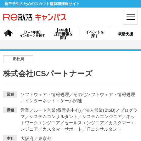
新卒学生のためのスカウト型就職情報サイト
【4年生】
イベントを
【1～3年生】
採用情報を
就活支援
インターンを探す
探す
会員登録
ログイン
探す
会員ID・パスワードを忘れた方はこちら
正社員
探す
株式会社ICSパートナーズ
【4年生】
【4年生】
【1～3年生】
採用情報を探す
説明会を探す
インターンを探す
ソフトウェア・情報処理
／
その他ソフトウェア・情報処理
業種
／
インターネット・ゲーム関連
営業
／
ルート営業(得意先中心)
／
法人営業(BtoB)
／
プログラ
職種
イベントを探す
マ
／
システムコンサルタント
スカウト
／
システムエンジニア
お知らせ
／
ネッ
トワークエンジニア
／
セールスエンジニア
／
カスタマーエ
ンジニア
／
カスタマーサポート
／
ITコンサルタント
就活ノウハウ・サポート
大阪府／東京都
本社