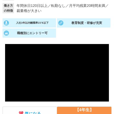
年間休日120日以上
／
転勤なし
／
月平均残業20時間未満
／
働き方
就活支援
就活コラム
裁量権が大きい
の特徴
就活ノウハウが満載！
お役立ち記事・相談室など
教育制度・研修が充実
入社3年以内離職率15％以下
適職診断
就活チャンネル
職種別にエントリー可
あなたに合う仕事を診断！
動画で対策講座をチェック
就活ニュースペーパー
よくある質問
就活時事ニュースを更新
不明点があればこちら
【4年生】
気になる