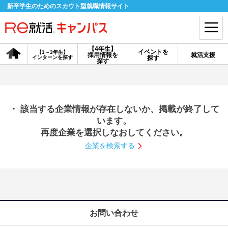
新卒学生のためのスカウト型就職情報サイト
【4年生】
イベントを
【1～3年生】
採用情報を
就活支援
インターンを探す
探す
会員登録
ログイン
探す
会員ID・パスワードを忘れた方はこちら
・ 該当する企業情報が存在しないか、掲載が終了して
探す
います。
再度企業を選択しなおしてください。
企業を検索する
【4年生】
【4年生】
【1～3年生】
採用情報を探す
説明会を探す
インターンを探す
イベントを探す
スカウト
お知らせ
お問い合わせ
就活ノウハウ・サポート