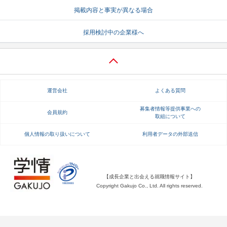
掲載内容と事実が異なる場合
就活支援
就活コラム
採用検討中の企業様へ
就活ノウハウが満載！
お役立ち記事・相談室など
適職診断
就活チャンネル
あなたに合う仕事を診断！
動画で対策講座をチェック
運営会社
よくある質問
就活ニュースペーパー
よくある質問
就活時事ニュースを更新
不明点があればこちら
募集者情報等提供事業への
会員規約
取組について
個人情報の取り扱いについて
利用者データの外部送信
【成長企業と出会える就職情報サイト】
Copyright Gakujo Co., Ltd. All rights reserved.