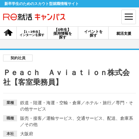
新卒学生のためのスカウト型就職情報サイト
【4年生】
イベントを
【1～3年生】
採用情報を
就活支援
インターンを探す
探す
会員登録
ログイン
探す
会員ID・パスワードを忘れた方はこちら
契約社員
探す
Ｐｅａｃｈ Ａｖｉａｔｉｏｎ株式会
社【客室乗務員】
【4年生】
【4年生】
【1～3年生】
採用情報を探す
説明会を探す
インターンを探す
鉄道・陸運・海運・空輸・倉庫
／
ホテル・旅行
／
専門・そ
業種
の他サービス
イベントを探す
スカウト
お知らせ
販売・接客
／
運輸サービス、交通サービス、配送、倉庫系
職種
／
その他
就活ノウハウ・サポート
大阪府
本社