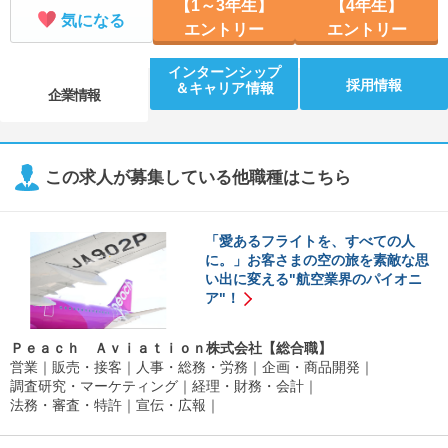
【1～3年生】
【4年生】
気になる
エントリー
エントリー
インターンシップ
採用情報
＆キャリア情報
企業情報
この求人が募集している他職種はこちら
「愛あるフライトを、すべての人
に。」お客さまの空の旅を素敵な思
い出に変える"航空業界のパイオニ
ア"！
Ｐｅａｃｈ Ａｖｉａｔｉｏｎ株式会社【総合職】
営業
販売・接客
人事・総務・労務
企画・商品開発
調査研究・マーケティング
経理・財務・会計
法務・審査・特許
宣伝・広報