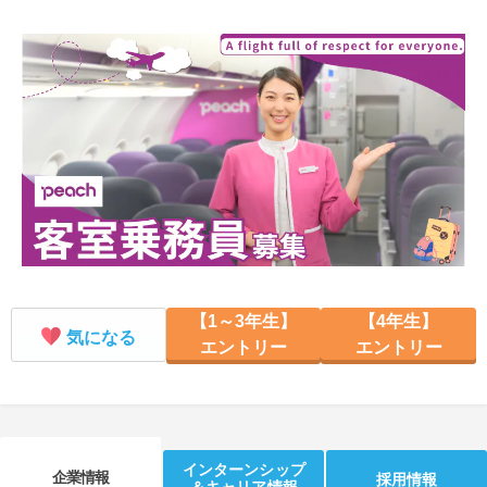
就活支援
就活コラム
就活ノウハウが満載！
お役立ち記事・相談室など
適職診断
就活チャンネル
あなたに合う仕事を診断！
動画で対策講座をチェック
就活ニュースペーパー
よくある質問
就活時事ニュースを更新
不明点があればこちら
【1～3年生】
【4年生】
気になる
エントリー
エントリー
インターンシップ
企業情報
採用情報