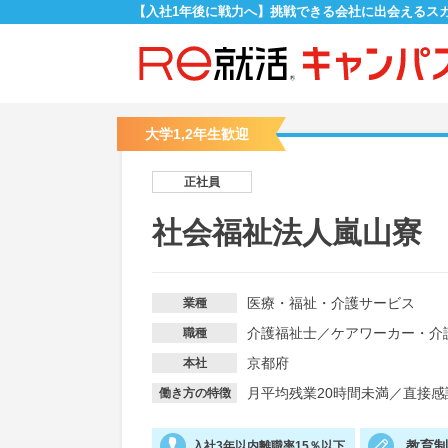
【入社1年後に戦力へ】挑戦できる会社に出会えるス
大学1,2年生歓迎
正社員
社会福祉法人嵐山寮
医療・福祉・介護サービス
業種
介護福祉士
／
ケアワーカー・介
職種
京都府
本社
月平均残業20時間未満
／
直接感
働き方の特徴
教育
入社3年以内離職率15％以下