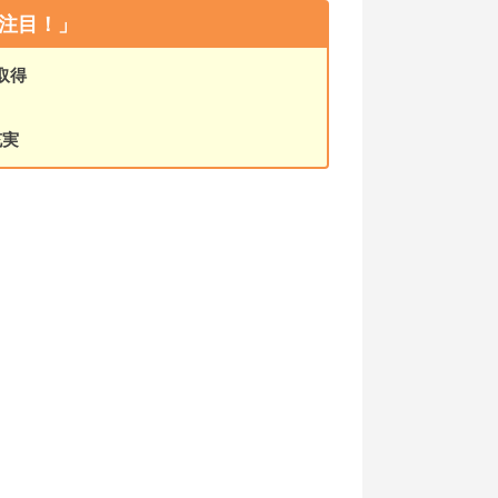
注目！」
取得
充実