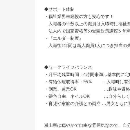
◆サポート体制
・福祉業界未経験の方も安心です！
入職者の半数以上の職員は入職時に福祉資
法人内で国家資格等の受験対策講座を無料
・『エルダー制度』
入職後1年間は新人職員1人につき担当の
◆ワークライフバランス
・月平均残業時間：4時間未満…基本的に定
・有給休暇取得率：95％ …入職時に有
・副業、兼業OK …趣味や資格を活
・髪色自由、ネイルOK …自分らしく
・育児や家族の介護との両立 …男女ともに
嵐山寮は穏やかで自由な雰囲気なので、自