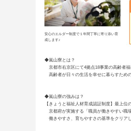
安心のエルダー制度で１年間丁寧に寄り添い育
成します♪
◆嵐山寮とは？
京都市右京区にて4拠点18事業の高齢者
高齢者が日々の生活を幸せに暮らすための
◆嵐山寮の強みは？
【きょうと福祉人材育成認証制度】最上位
京都府が実施する「職員が働きやすい職場
働きやすさ、育ちやすさの基準をクリアし