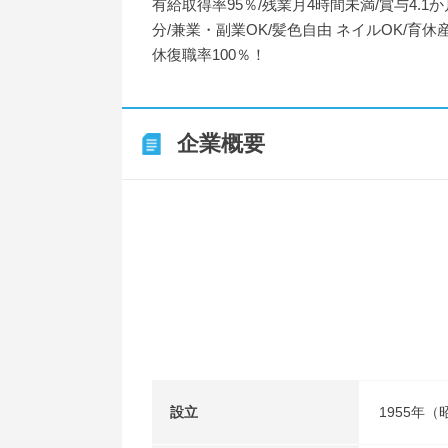
有給取得率95％/残業月4時間未満/賞与4.1か
分/兼業・副業OK/髪色自由 ネイルOK/育休
休復職率100％！
企業概要
設立
1955年（