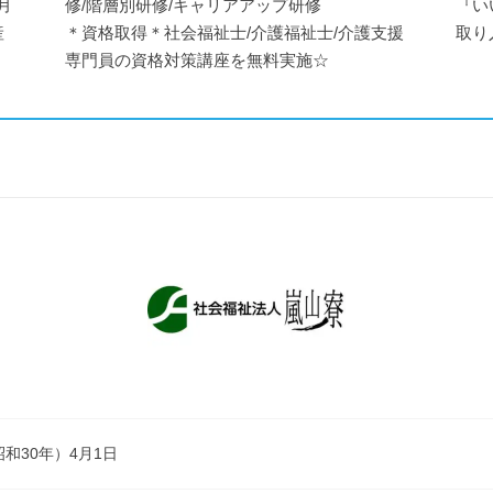
月
修/階層別研修/キャリアアップ研修
『い
産
＊資格取得＊社会福祉士/介護福祉士/介護支援
取り
専門員の資格対策講座を無料実施☆
昭和30年）4月1日