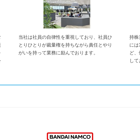
タ
当社は社員の自律性を重視しており、社員ひ
持株
題
とりひとりが裁量権を持ちながら責任とやり
には
を
がいを持って業務に励んでおります。
ど、
を
して