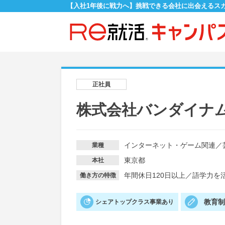
【入社1年後に戦力へ】挑戦できる会社に出会えるス
正社員
株式会社バンダイナ
インターネット・ゲーム関連
／
業種
東京都
本社
年間休日120日以上
／
語学力を
働き方の特徴
教育
シェアトップクラス事業あり