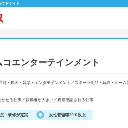
カウトサイト
ムコエンターテインメント
芸能・映画・音楽・エンタテインメント
／
スポーツ用品・玩具・ゲーム
活かせる仕事
／
裁量権が大きい
／
直接感謝される仕事
制度・研修が充実
女性管理職20％以上