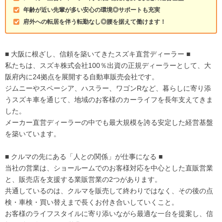
年齢が近い先輩が多い安心の環境◎サポートも充実
府外への転居を伴う転勤なし◎腰を据えて働けます！
■ 大阪に根ざし、信頼を築いてきたスズキ直営ディーラー ■
私たちは、スズキ株式会社100％出資の正規ディーラーとして、大
阪府内に24拠点を展開する自動車販売会社です。
ジムニーやスペーシア、ハスラー、ワゴンRなど、暮らしに寄り添
うスズキ車を通じて、地域のお客様のカーライフを長年支えてきま
した。
メーカー直営ディーラーの中でも最大規模を誇る安定した経営基盤
を築いています。
■ クルマの先にある「人との関係」が仕事になる ■
当社の営業は、ショールームでのお客様対応を中心とした直販営業
と、販売店を支援する業販営業の2つがあります。
共通しているのは、クルマを販売して終わりではなく、その後の点
検・車検・買い替えまで長くお付き合いしていくこと。
お客様のライフスタイルに寄り添いながら最適な一台を提案し、信