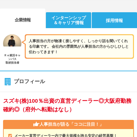
インターンシップ
企業情報
採用情報
＆キャリア情報
人事担当の方が物凄く接しやすく、しっかり話を聞いてくれ
る印象です。 会社内の雰囲気が人事担当の方からひしひしと
伝わってきます！
Ｒｅ就活キャ
ンパス
取材担当者
プロフィール
スズキ(株)100％出資の直営ディーラー◎大阪府勤務
確約◎（府外へ転勤はなし）
人事担当が語る
「ココに注目！」
メーカー直営ディーラー内で最大規模を誇る安定の経営基盤！