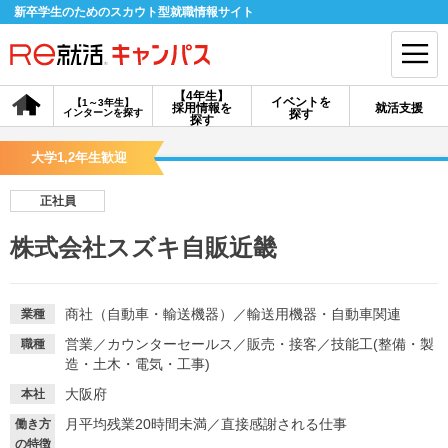
新卒学生のためのスカウト型就職情報サイト
【4年生】
イベントを
【1～3年生】
採用情報を
就活支援
インターンを探す
探す
会員登録
ログイン
探す
大学1,2年生歓迎
会員ID・パスワードを忘れた方はこちら
正社員
探す
株式会社スズキ自販近畿
【4年生】
【4年生】
【1～3年生】
採用情報を探す
説明会を探す
インターンを探す
商社（自動車・輸送機器）
／
輸送用機器・自動車関連
業種
営業
／
カウンターセールス
／
販売・接客
／
技能工(整備・製
職種
造・土木・電気・工事)
イベントを探す
スカウト
お知らせ
大阪府
本社
月平均残業20時間未満
／
直接感謝される仕事
働き方
就活ノウハウ・サポート
の特徴