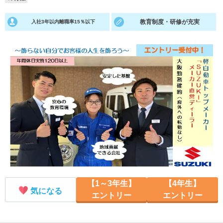
就活支援
就活コラム
教育制度・研修が充実
入社3年以内離職率15％以下
就活ノウハウが満載！
お役立ち記事・相談室など
適職診断
就活チャンネル
あなたに合う仕事を診断！
動画で対策講座をチェック
就活ニュースペーパー
よくある質問
就活時事ニュースを更新
不明点があればこちら
【1～3年生】
【4年生】
気になる
エントリー
エントリー