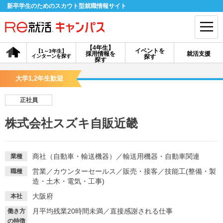
新卒学生のためのスカウト型就職情報サイト
【4年生】
イベントを
【1～3年生】
採用情報を
就活支援
インターンを探す
探す
会員登録
ログイン
探す
大学1,2年生歓迎
会員ID・パスワードを忘れた方はこちら
正社員
探す
株式会社スズキ自販近畿
【4年生】
【4年生】
【1～3年生】
採用情報を探す
説明会を探す
インターンを探す
商社（自動車・輸送機器）
／
輸送用機器・自動車関連
業種
営業
／
カウンターセールス
／
販売・接客
／
技能工(整備・製
職種
造・土木・電気・工事)
イベントを探す
スカウト
お知らせ
大阪府
本社
月平均残業20時間未満
／
直接感謝される仕事
働き方
就活ノウハウ・サポート
の特徴