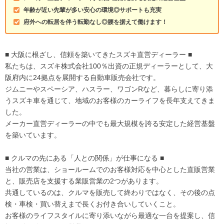
年齢が近い先輩が多い安心の環境◎サポートも充実
府外への転居を伴う転勤なし◎腰を据えて働けます！
■ 大阪に根ざし、信頼を築いてきたスズキ直営ディーラー ■
私たちは、スズキ株式会社100％出資の正規ディーラーとして、大
阪府内に24拠点を展開する自動車販売会社です。
ジムニーやスペーシア、ハスラー、ワゴンRなど、暮らしに寄り添
うスズキ車を通じて、地域のお客様のカーライフを長年支えてきま
した。
メーカー直営ディーラーの中でも最大規模を誇る安定した経営基盤
を築いています。
■ クルマの先にある「人との関係」が仕事になる ■
当社の営業は、ショールームでのお客様対応を中心とした直販営業
と、販売店を支援する業販営業の2つがあります。
共通しているのは、クルマを販売して終わりではなく、その後の点
検・車検・買い替えまで長くお付き合いしていくこと。
お客様のライフスタイルに寄り添いながら最適な一台を提案し、信