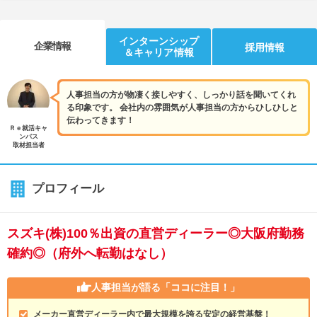
インターンシップ
企業情報
採用情報
＆キャリア情報
人事担当の方が物凄く接しやすく、しっかり話を聞いてくれ
る印象です。 会社内の雰囲気が人事担当の方からひしひしと
伝わってきます！
Ｒｅ就活キャ
ンパス
取材担当者
プロフィール
スズキ(株)100％出資の直営ディーラー◎大阪府勤務
確約◎（府外へ転勤はなし）
人事担当が語る
「ココに注目！」
メーカー直営ディーラー内で最大規模を誇る安定の経営基盤！