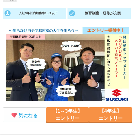
就活支援
就活コラム
教育制度・研修が充実
入社3年以内離職率15％以下
就活ノウハウが満載！
お役立ち記事・相談室など
適職診断
就活チャンネル
あなたに合う仕事を診断！
動画で対策講座をチェック
就活ニュースペーパー
よくある質問
就活時事ニュースを更新
不明点があればこちら
【1～3年生】
【4年生】
気になる
エントリー
エントリー