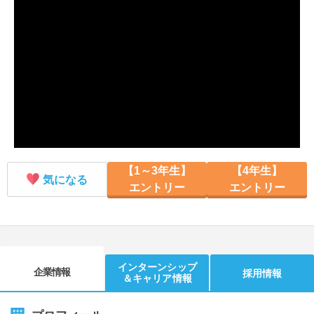
就活支援
就活コラム
就活ノウハウが満載！
お役立ち記事・相談室など
適職診断
就活チャンネル
あなたに合う仕事を診断！
動画で対策講座をチェック
就活ニュースペーパー
よくある質問
就活時事ニュースを更新
不明点があればこちら
【1～3年生】
【4年生】
気になる
エントリー
エントリー
インターンシップ
企業情報
採用情報
＆キャリア情報