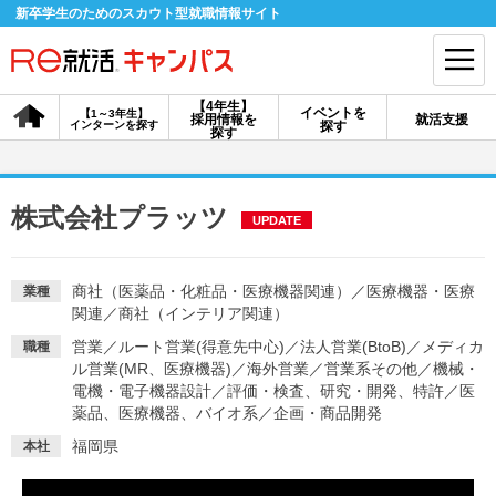
新卒学生のためのスカウト型就職情報サイト
【4年生】
イベントを
【1～3年生】
採用情報を
就活支援
インターンを探す
探す
会員登録
ログイン
探す
会員ID・パスワードを忘れた方はこちら
株式会社プラッツ
UPDATE
探す
商社（医薬品・化粧品・医療機器関連）
／
医療機器・医療
業種
関連
／
商社（インテリア関連）
【4年生】
【4年生】
【1～3年生】
採用情報を探す
説明会を探す
インターンを探す
営業
／
ルート営業(得意先中心)
／
法人営業(BtoB)
／
メディカ
職種
ル営業(MR、医療機器)
／
海外営業
／
営業系その他
／
機械・
電機・電子機器設計
／
評価・検査、研究・開発、特許
／
医
イベントを探す
スカウト
お知らせ
薬品、医療機器、バイオ系
／
企画・商品開発
福岡県
本社
就活ノウハウ・サポート