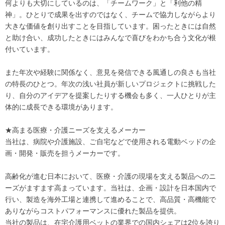
何よりも大切にしているのは、「チームワーク」と「利他の精
神」。ひとりで成果を出すのではなく、チームで協力しながらより
大きな価値を創り出すことを目指しています。困ったときには自然
と助け合い、成功したときにはみんなで喜びをわかち合う文化が根
付いています。
また年次や経験に関係なく、意見を発信できる風通しの良さも当社
の特長のひとつ。年次の浅い社員が新しいプロジェクトに挑戦した
り、自分のアイデアを提案したりする機会も多く、一人ひとりが主
体的に成長できる環境があります。
★高まる医療・介護ニーズを支えるメーカー
当社は、病院や介護施設、ご自宅などで使用される電動ベッドの企
画・開発・販売を担うメーカーです。
高齢化が進む日本において、医療・介護の現場を支える製品へのニ
ーズがますます高まっています。当社は、企画・設計を日本国内で
行い、製造を海外工場と連携して進めることで、高品質・高機能で
ありながらコストパフォーマンスに優れた製品を提供。
当社の製品は、在宅介護用ベットの業界での国内シェアは2位を誇り