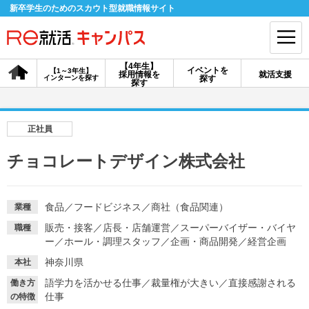
新卒学生のためのスカウト型就職情報サイト
【4年生】
イベントを
【1～3年生】
採用情報を
就活支援
インターンを探す
探す
会員登録
ログイン
探す
会員ID・パスワードを忘れた方はこちら
正社員
探す
チョコレートデザイン株式会社
【4年生】
【4年生】
【1～3年生】
採用情報を探す
説明会を探す
インターンを探す
食品
／
フードビジネス
／
商社（食品関連）
業種
販売・接客
／
店長・店舗運営
／
スーパーバイザー・バイヤ
職種
ー
／
ホール・調理スタッフ
／
企画・商品開発
／
経営企画
イベントを探す
スカウト
お知らせ
神奈川県
本社
語学力を活かせる仕事
／
裁量権が大きい
／
直接感謝される
働き方
仕事
就活ノウハウ・サポート
の特徴