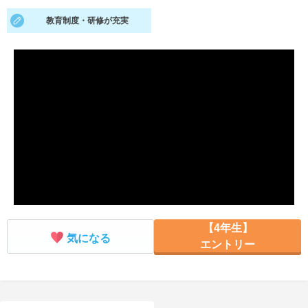
教育制度・研修が充実
就活支援
就活コラム
就活ノウハウが満載！
お役立ち記事・相談室など
適職診断
就活チャンネル
あなたに合う仕事を診断！
動画で対策講座をチェック
就活ニュースペーパー
よくある質問
就活時事ニュースを更新
不明点があればこちら
【4年生】
気になる
エントリー