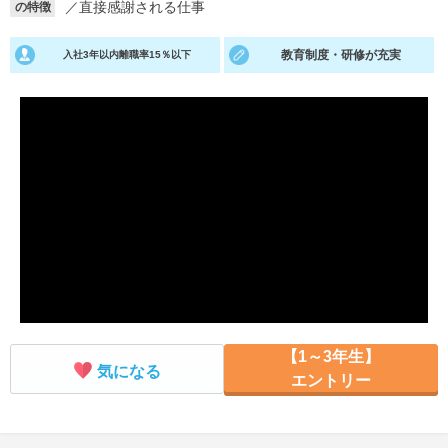
／
直接感謝される仕事
の特徴
就活支援
就活コラム
教育制度・研修が充実
入社3年以内離職率15％以下
就活ノウハウが満載！
お役立ち記事・相談室など
適職診断
就活チャンネル
あなたに合う仕事を診断！
動画で対策講座をチェック
就活ニュースペーパー
よくある質問
就活時事ニュースを更新
不明点があればこちら
【1～3年生】
気になる
エントリー