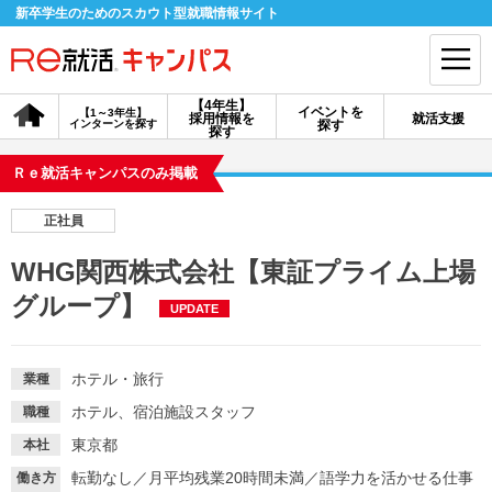
新卒学生のためのスカウト型就職情報サイト
【4年生】
イベントを
【1～3年生】
採用情報を
就活支援
インターンを探す
探す
会員登録
ログイン
探す
Ｒｅ就活キャンパスのみ掲載
会員ID・パスワードを忘れた方はこちら
正社員
探す
WHG関西株式会社【東証プライム上場
グループ】
UPDATE
【4年生】
【4年生】
【1～3年生】
採用情報を探す
説明会を探す
インターンを探す
ホテル・旅行
業種
イベントを探す
スカウト
お知らせ
ホテル、宿泊施設スタッフ
職種
東京都
本社
就活ノウハウ・サポート
転勤なし
／
月平均残業20時間未満
／
語学力を活かせる仕事
働き方