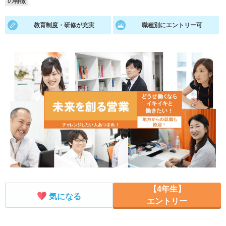
の特徴
就活支援
就活コラム
教育制度・研修が充実
職種別にエントリー可
就活ノウハウが満載！
お役立ち記事・相談室など
適職診断
就活チャンネル
あなたに合う仕事を診断！
動画で対策講座をチェック
就活ニュースペーパー
よくある質問
就活時事ニュースを更新
不明点があればこちら
【4年生】
気になる
エントリー