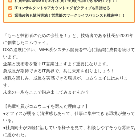
社員全体の約60％が20代社員！全員が活躍できる会社です！!
ITコンサルタントやアカウントエグゼクティブも目指せる
業務改善も随時実施！営業部のワークライフバランスも推進中！！
「もっと技術者のための会社を！」と、技術者である社長が2001年
に創業したコムウェイ。
DXの進展に伴い、WEB系システム開発を中心に順調に成長を続けて
います。
企業と技術者を繋ぐIT営業はますます重要になります。
急成長が期待できるIT業界で、共に未来を創りましょう！
挑戦を楽しみ、成長を実感できる環境が、コムウェイにはありま
す。
未来の一歩をここで踏み出してみませんか？
【先輩社員がコムウェイを選んだ理由は？】
●オフィスが明るく清潔感もあって、仕事に集中できる環境が整って
いる。
●社員同士が気軽に話している様子を見て、相談しやすそうな雰囲気
に惹かれた。