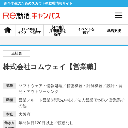
新卒学生のためのスカウト型就職情報サイト
【4年生】
イベントを
【1～3年生】
採用情報を
就活支援
インターンを探す
探す
会員登録
ログイン
探す
会員ID・パスワードを忘れた方はこちら
正社員
探す
株式会社コムウェイ【営業職】
【4年生】
【4年生】
【1～3年生】
採用情報を探す
説明会を探す
インターンを探す
ソフトウェア・情報処理
／
精密機器・計測機器
／
設計・開
業種
発・アウトソーシング
営業
／
ルート営業(得意先中心)
／
法人営業(BtoB)
／
営業系そ
職種
イベントを探す
の他
スカウト
お知らせ
大阪府
本社
年間休日120日以上
／
転勤なし
就活ノウハウ・サポート
働き方