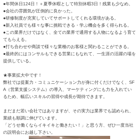
●年間休日124日！＋夏季休暇として特別休暇3日！残業も少なめ。
●会社の雰囲気が圧倒的に良かった。
●研修制度が充実していてサポートしてくれる環境がある。
●新入社員でも様々な事に挑戦できる・学ぶ機会を多く得られる。
●この業界だけではなく、全ての業界で通用する人物になるよう育て
てもらえる。
●打ち合わせや商談で様々な業種のお客様と関わることができる。
●最終的にはコンサルもできる営業にもなれて、一生涯の活躍の場を
提供している。
★事業拡大中です！
弊社では提案力・コミュニケーション力が身に付くだけでなく、SF
A（営業支援システム）の導入、マーケティングにも力を入れてい
るため、幅広いスキルの習得や成長が期待できます。
まだまだ若い会社ではありますが、その実力は業界でも認められ、
業績も順調に伸びています。
「どうせ働くならイキイキと働きたい！」と思う方、ぜひ一度当社
の説明会にお越し下さい。