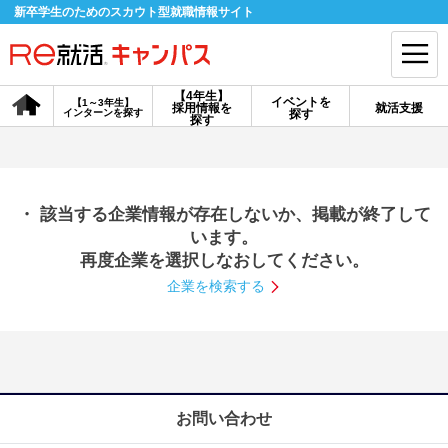
新卒学生のためのスカウト型就職情報サイト
【4年生】
イベントを
【1～3年生】
採用情報を
就活支援
インターンを探す
探す
会員登録
ログイン
探す
会員ID・パスワードを忘れた方はこちら
・ 該当する企業情報が存在しないか、掲載が終了して
探す
います。
再度企業を選択しなおしてください。
企業を検索する
【4年生】
【4年生】
【1～3年生】
採用情報を探す
説明会を探す
インターンを探す
イベントを探す
スカウト
お知らせ
お問い合わせ
就活ノウハウ・サポート