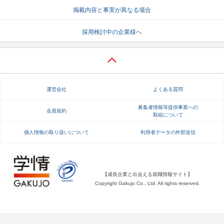
掲載内容と事実が異なる場合
就活支援
就活コラム
採用検討中の企業様へ
就活ノウハウが満載！
お役立ち記事・相談室など
適職診断
就活チャンネル
あなたに合う仕事を診断！
動画で対策講座をチェック
運営会社
よくある質問
就活ニュースペーパー
よくある質問
就活時事ニュースを更新
不明点があればこちら
募集者情報等提供事業への
会員規約
取組について
個人情報の取り扱いについて
利用者データの外部送信
【成長企業と出会える就職情報サイト】
Copyright Gakujo Co., Ltd. All rights reserved.